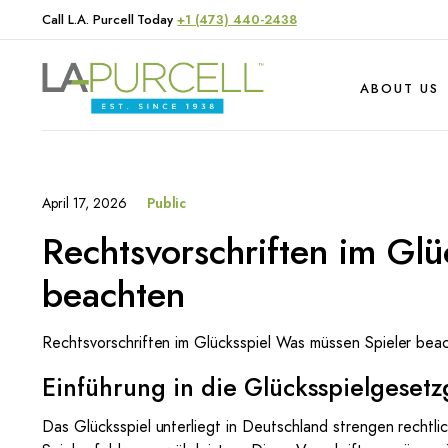
Call L.A. Purcell Today
+1 (473) 440-2438
ABOUT US
April 17, 2026
Public
Hardware
Produce
Rechtsvorschriften im Gl
Livestock
beachten
Rechtsvorschriften im Glücksspiel Was müssen Spieler bea
Einführung in die Glücksspielgeset
Das Glücksspiel unterliegt in Deutschland strengen rechtlic