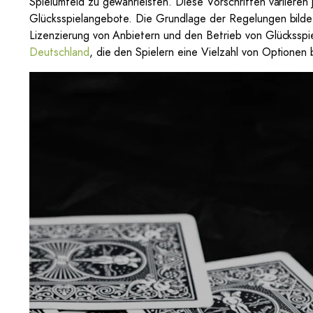
Spielumfeld zu gewährleisten. Diese Vorschriften variieren
Glücksspielangebote. Die Grundlage der Regelungen bildet
Lizenzierung von Anbietern und den Betrieb von Glücksspi
Deutschland
, die den Spielern eine Vielzahl von Optionen 