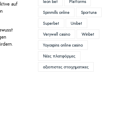
leon bet
Platforms
ktive auf
en
Spinmills online
Sportuna
Superbet
Unibet
bewusst
Verywell casino
Winbet
igen
ördern.
Yoyospins online casino
Νέες πλατφόρμες
αξιοπιστες στοιχηματικες