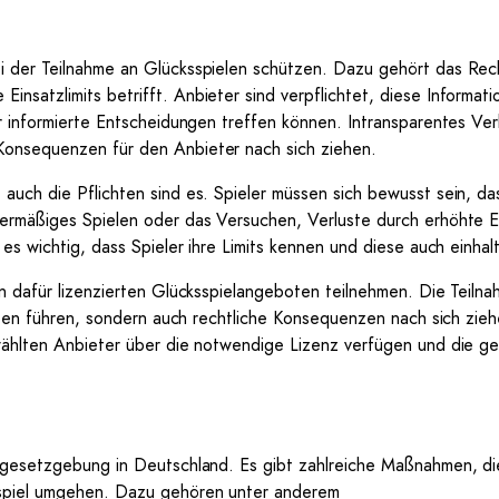
ei der Teilnahme an Glücksspielen schützen. Dazu gehört das Rec
nsatzlimits betrifft. Anbieter sind verpflichtet, diese Informati
er informierte Entscheidungen treffen können. Intransparentes Ver
Konsequenzen für den Anbieter nach sich ziehen.
auch die Pflichten sind es. Spieler müssen sich bewusst sein, da
bermäßiges Spielen oder das Versuchen, Verluste durch erhöhte E
 es wichtig, dass Spieler ihre Limits kennen und diese auch einhal
en dafür lizenzierten Glücksspielangeboten teilnehmen. Die Teiln
lusten führen, sondern auch rechtliche Konsequenzen nach sich zie
ewählten Anbieter über die notwendige Lizenz verfügen und die g
ielgesetzgebung in Deutschland. Es gibt zahlreiche Maßnahmen, d
sspiel umgehen. Dazu gehören unter anderem