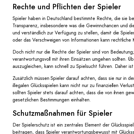
Rechte und Pflichten der Spieler
Spieler haben in Deutschland bestimmte Rechte, die sie b
Transparenz, insbesondere was die Gewinnchancen und die Ei
und verständlich zur Verfügung zu stellen, damit die Spiel
oder das Verschweigen von Informationen kann rechtliche 
Doch nicht nur die Rechte der Spieler sind von Bedeutung; 
verantwortungsvoll mit ihren Einsätzen umgehen sollten. Ü
auszugleichen, kann schnell zu Spielsucht führen. Daher ist
Zusätzlich müssen Spieler darauf achten, dass sie nur in d
illegalen Glücksspielen kann nicht nur zu finanziellen Ver
sollten Spieler stets darauf achten, dass die von ihnen g
gesetzlichen Bestimmungen einhalten.
Schutzmaßnahmen für Spieler
Der Spielerschutz ist ein zentrales Element der Glückssp
beitragen, dass Spieler verantwortungsbewusst mit Glück