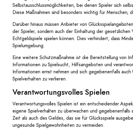
Selbstausschlussmöglichkeiten, bei denen Spieler sich sel
Diese Maßnahmen sind besonders wichtig für Menschen, die
Darüber hinaus müssen Anbieter von Glücksspielangeboten e
der Spieler, sondern auch der Einhaltung der gesetzlichen 
Echtgeldspiele spielen können. Dies verhindert, dass Minde
Spielumgebung.
Eine weitere Schutzmaßnahme ist die Bereitstellung von Inf
Informationen zu Spielsucht, Hilfsangeboten und verantwort
Informationen ernst nehmen und sich gegebenenfalls auch U
Spielverhalten zu verlieren.
Verantwortungsvolles Spielen
Verantwortungsvolles Spielen ist ein entscheidender Aspekt,
eigene Spielverhalten zu überwachen und gegebenenfalls anz
Zeit als auch des Geldes, das sie für Glücksspiele ausge
ungesunde Spielgewohnheiten zu vermeiden.