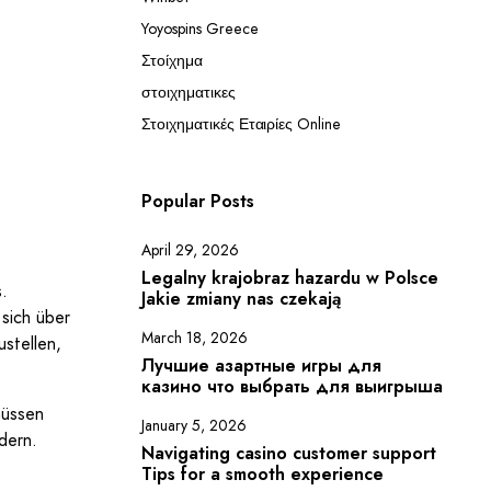
Yoyospins Greece
Στοίχημα
στοιχηματικες
Στοιχηματικές Εταιρίες Online
Popular Posts
April 29, 2026
Legalny krajobraz hazardu w Polsce
s.
Jakie zmiany nas czekają
 sich über
March 18, 2026
stellen,
Лучшие азартные игры для
казино что выбрать для выигрыша
müssen
January 5, 2026
dern.
Navigating casino customer support
Tips for a smooth experience