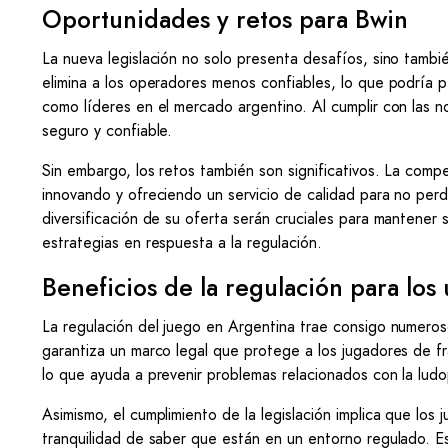
Oportunidades y retos para Bwin
La nueva legislación no solo presenta desafíos, sino tamb
elimina a los operadores menos confiables, lo que podría p
como líderes en el mercado argentino. Al cumplir con las 
seguro y confiable.
Sin embargo, los retos también son significativos. La comp
innovando y ofreciendo un servicio de calidad para no per
diversificación de su oferta serán cruciales para mantener
estrategias en respuesta a la regulación.
Beneficios de la regulación para los 
La regulación del juego en Argentina trae consigo numeros
garantiza un marco legal que protege a los jugadores de f
lo que ayuda a prevenir problemas relacionados con la ludo
Asimismo, el cumplimiento de la legislación implica que los
tranquilidad de saber que están en un entorno regulado. Es