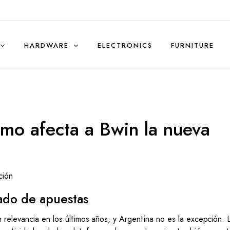
HARDWARE
ELECTRONICS
FURNITURE
Sales & Rentals (Residential)
mo afecta a Bwin la nueva
ción
ado de apuestas
 relevancia en los últimos años, y Argentina no es la excepción. 