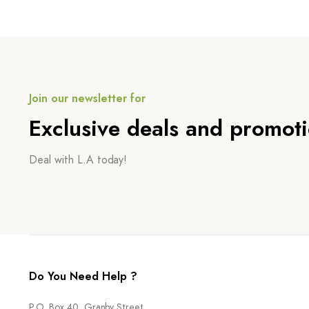
Join our newsletter for
Exclusive deals and promot
Deal with L.A today!
Do You Need Help ?
P.O. Box 40, Granby Street