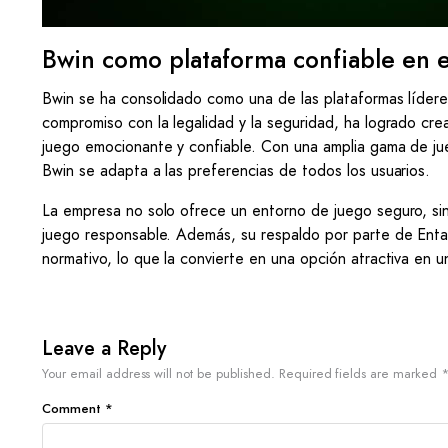
Bwin como plataforma confiable en 
Bwin se ha consolidado como una de las plataformas lídere
compromiso con la legalidad y la seguridad, ha logrado cr
juego emocionante y confiable. Con una amplia gama de ju
Bwin se adapta a las preferencias de todos los usuarios.
La empresa no solo ofrece un entorno de juego seguro, si
juego responsable. Además, su respaldo por parte de Entai
normativo, lo que la convierte en una opción atractiva en
Leave a Reply
Your email address will not be published.
Required fields are marked
Comment
*