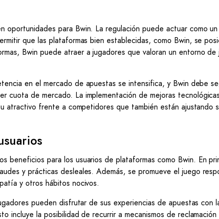
ién oportunidades para Bwin. La regulación puede actuar como un 
ermitir que las plataformas bien establecidas, como Bwin, se pos
normas, Bwin puede atraer a jugadores que valoran un entorno de
etencia en el mercado de apuestas se intensifica, y Bwin debe se
der cuota de mercado. La implementación de mejoras tecnológicas
 su atractivo frente a competidores que también están ajustando 
usuarios
os beneficios para los usuarios de plataformas como Bwin. En pri
raudes y prácticas desleales. Además, se promueve el juego resp
patía y otros hábitos nocivos.
 jugadores pueden disfrutar de sus experiencias de apuestas con l
to incluye la posibilidad de recurrir a mecanismos de reclamación