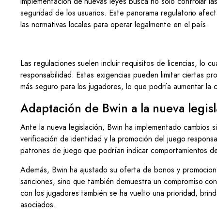
implementación de nuevas leyes busca no solo controlar las
seguridad de los usuarios. Este panorama regulatorio af
las normativas locales para operar legalmente en el país.
Las regulaciones suelen incluir requisitos de licencias, lo 
responsabilidad. Estas exigencias pueden limitar ciertas p
más seguro para los jugadores, lo que podría aumentar la c
Adaptación de Bwin a la nueva legis
Ante la nueva legislación, Bwin ha implementado cambios si
verificación de identidad y la promoción del juego respons
patrones de juego que podrían indicar comportamientos de 
Además, Bwin ha ajustado su oferta de bonos y promociones
sanciones, sino que también demuestra un compromiso con la
con los jugadores también se ha vuelto una prioridad, brind
asociados.