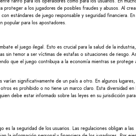
rente tanto para los operadores como para los usuarios. En much
ra proteger a los jugadores de posibles fraudes y abusos. Al crea
 con estándares de juego responsable y seguridad financiera. En
 popular para los apostadores.
ate el juego ilegal. Esto es crucial para la salud de la industria
vas sin temor a ser víctimas de estafas o situaciones de riesgo. As
iendo que el juego contribuya a la economía mientras se protege 
 varían significativamente de un país a otro. En algunos lugares,
otros es prohibido o no tiene un marco claro. Esta diversidad en 
quien debe estar informado sobre las leyes en su jurisdicción para
o es la seguridad de los usuarios. Las regulaciones obligan a las
n la información personal y financiera de los jugadores. Por eje