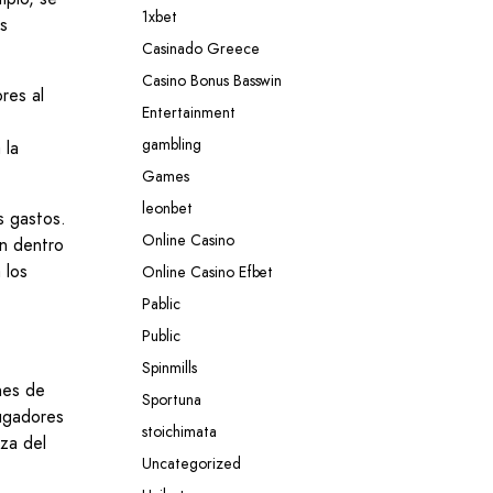
1xbet
os
Casinado Greece
Casino Bonus Basswin
res al
Entertainment
gambling
 la
Games
leonbet
s gastos.
Online Casino
an dentro
 los
Online Casino Efbet
Pablic
Public
Spinmills
nes de
Sportuna
jugadores
stoichimata
nza del
Uncategorized