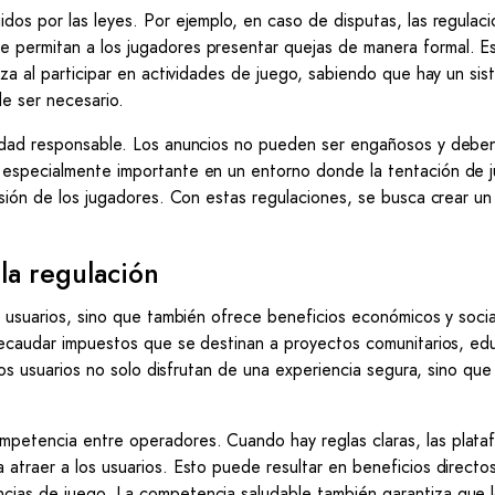
idos por las leyes. Por ejemplo, en caso de disputas, las regulac
e permitan a los jugadores presentar quejas de manera formal. E
nza al participar en actividades de juego, sabiendo que hay un si
e ser necesario.
cidad responsable. Los anuncios no pueden ser engañosos y deben
 especialmente importante en un entorno donde la tentación de j
cisión de los jugadores. Con estas regulaciones, se busca crear u
la regulación
os usuarios, sino que también ofrece beneficios económicos y soci
 recaudar impuestos que se destinan a proyectos comunitarios, ed
 los usuarios no solo disfrutan de una experiencia segura, sino qu
mpetencia entre operadores. Cuando hay reglas claras, las plata
atraer a los usuarios. Esto puede resultar en beneficios directos
ncias de juego. La competencia saludable también garantiza que 