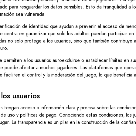
rado para resguardar los datos sensibles. Esto da tranquilidad a l
rmación sea vulnerada.
erificación de identidad que ayudan a prevenir el acceso de meno
se centra en garantizar que solo los adultos puedan participar en
as no solo protege a los usuarios, sino que también contribuye a
uro.
ue permiten a los usuarios autoexcluirse o establecer límites en su
 que puede afectar a muchos jugadores. Las plataformas que oper
faciliten el control y la moderación del juego, lo que beneficia a
los usuarios
os tengan acceso a información clara y precisa sobre las condicio
s de uso y políticas de pago. Conociendo estas condiciones, los 
ar. La transparencia es un pilar en la construcción de la confia