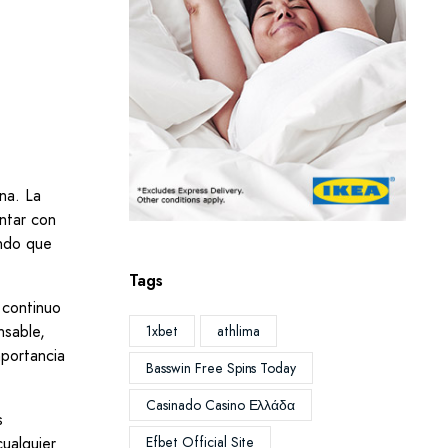
na. La
ontar con
endo que
Tags
 continuo
nsable,
1xbet
athlima
mportancia
Basswin Free Spins Today
Casinado Casino Ελλάδα
s
Efbet Official Site
ualquier