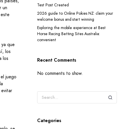
os países,
Test Post Created
r un
2026 guide to Online Pokies NZ: claim your
 este
welcome bonus and start winning
Exploring the mobile experience at Best
Horse Racing Betting Sites Australia:
convenient
, ya que
í, los
a los
Recent Comments
No comments to show.
 el juego
la
 evitar
Categories
mplo, se