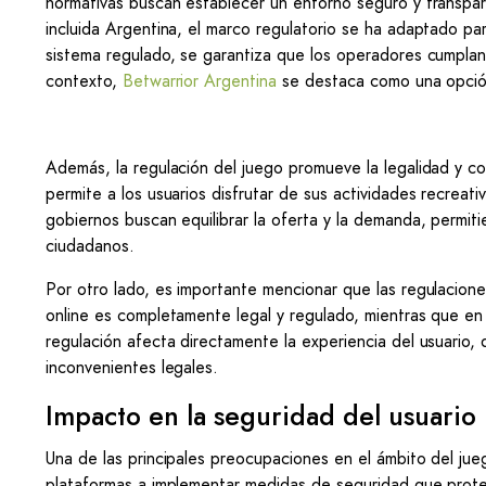
normativas buscan establecer un entorno seguro y transpa
incluida Argentina, el marco regulatorio se ha adaptado pa
sistema regulado, se garantiza que los operadores cumplan
contexto,
Betwarrior Argentina
se destaca como una opción
Además, la regulación del juego promueve la legalidad y comb
permite a los usuarios disfrutar de sus actividades recreati
gobiernos buscan equilibrar la oferta y la demanda, permit
ciudadanos.
Por otro lado, es importante mencionar que las regulaciones
online es completamente legal y regulado, mientras que en 
regulación afecta directamente la experiencia del usuario, 
inconvenientes legales.
Impacto en la seguridad del usuario
Una de las principales preocupaciones en el ámbito del jueg
plataformas a implementar medidas de seguridad que proteja