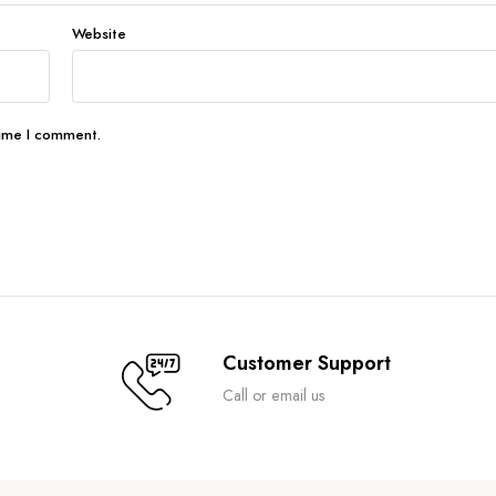
Website
time I comment.
Customer Support
Call or email us