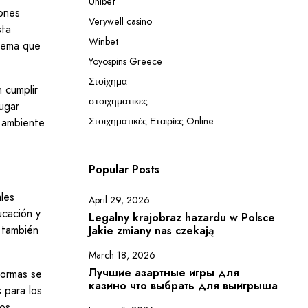
Unibet
iones
Verywell casino
sta
Winbet
stema que
Yoyospins Greece
Στοίχημα
 cumplir
στοιχηματικες
ugar
Στοιχηματικές Εταιρίες Online
n ambiente
Popular Posts
ales
April 29, 2026
ucación y
Legalny krajobraz hazardu w Polsce
e también
Jakie zmiany nas czekają
March 18, 2026
Лучшие азартные игры для
formas se
казино что выбрать для выигрыша
 para los
los