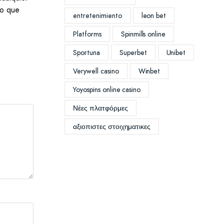
no que
entretenimiento
leon bet
Platforms
Spinmills online
Sportuna
Superbet
Unibet
Verywell casino
Winbet
Yoyospins online casino
Νέες πλατφόρμες
αξιοπιστες στοιχηματικες