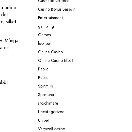
Casinado Greece
ra online
Casino Bonus Basswin
r det
Entertainment
e, vilket
gambling
Games
tiv. Många
leonbet
ja ett
Online Casino
Online Casino Efbet
Pablic
Public
nabbt
Spinmills
Sportuna
stoichimata
.
Uncategorized
Unibet
Verywell casino