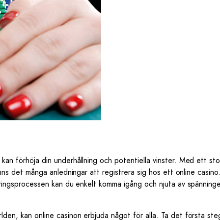
kan förhöja din underhållning och potentiella vinster. Med ett stor
 finns det många anledningar att registrera sig hos ett online casi
streringsprocessen kan du enkelt komma igång och njuta av spännin
lden, kan online casinon erbjuda något för alla. Ta det första ste