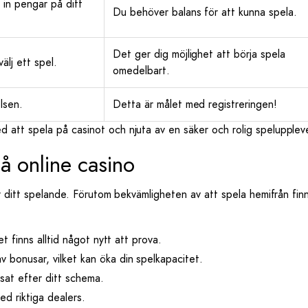
 in pengar på ditt
Du behöver balans för att kunna spela.
Det ger dig möjlighet att börja spela
lj ett spel.
omedelbart.
lsen.
Detta är målet med registreringen!
att spela på casinot och njuta av en säker och rolig spelupplev
å online casino
r ditt spelande. Förutom bekvämligheten av att spela hemifrån fin
et finns alltid något nytt att prova.
 bonusar, vilket kan öka din spelkapacitet.
ssat efter ditt schema.
ed riktiga dealers.