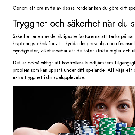
Genom att dra nytta av dessa fördelar kan du göra ditt s
Trygghet och säkerhet när du s
Säkerhet är en av de viktigaste faktorerna att tänka på nä
krypteringsteknik för att skydda din personliga och finansie
myndigheter, vilket innebär att de följer strikta regler och ri
Det är också viktigt att kontrollera kundtjänstens tillgängl
problem som kan uppstå under ditt spelande. Att välja ett 
extra trygghet i din spelupplevelse.