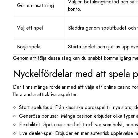
Välj en betalningsmetod och sätt
Gör en insättning
konto.
Välj ett spel
Bläddra genom spelutbudet och vä
Börja spela
Starta spelet och njut av uppleve
Genom att följa dessa steg kan du snabbt komma igång med 
Nyckelfördelar med att spela p
Det finns många fördelar med att välja ett online casino fö
flera andra attraktiva aspekter:
Stort spelutbud: Från klassiska bordsspel till nya slots, d
Generösa bonusar: Många casinon erbjuder olika typer av
Flexibilitet: Spela när som helst och var som helst, anpa
Live dealer-spel: Erbjuder en mer autentisk upplevelse m