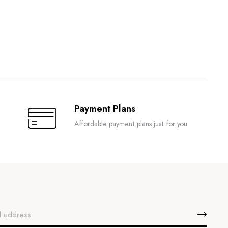
Payment Plans
Affordable payment plans just for you