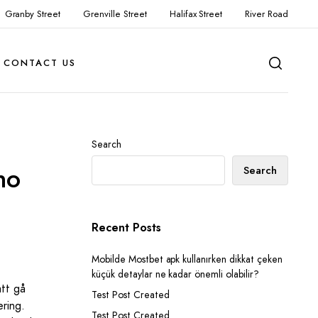
Granby Street
Grenville Street
Halifax Street
River Road
CONTACT US
Search
no
Search
Recent Posts
Mobilde Mostbet apk kullanırken dikkat çeken
küçük detaylar ne kadar önemli olabilir?
att gå
Test Post Created
ering.
Test Post Created