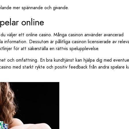
pelande mer spännande och givande.
pelar online
r du väljer ett online casino. Många casinon använder avancerad
lla information. Dessutom är pålitliga casinon licensierade av relev
ktlinjer för att säkerställa en rättvis spelupplevelse.
ighet och omfattning. En bra kundtjänst kan hjälpa dig med eventue
casino med starkt rykte och positiv feedback från andra spelare 