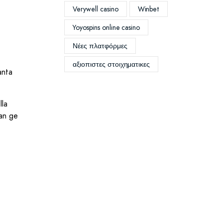
Verywell casino
Winbet
Yoyospins online casino
Νέες πλατφόρμες
αξιοπιστες στοιχηματικες
anta
lla
kan ge