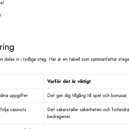
se!
t
ring
an delas in i tydliga steg. Här är en tabell som sammanfattar steg
Varför det är viktigt
 dina uppgifter.
Det ger dig tillgång till spel och bonusar.
följa casinots
Det säkerställer säkerheten och förhindra
bedrägerier.