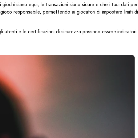
iochi siano equi, le transazioni siano sicure e che i tuoi dati per
 gioco responsabile, permettendo ai giocatori di impostare limiti d
i utenti e le certificazioni di sicurezza possono essere indicatori