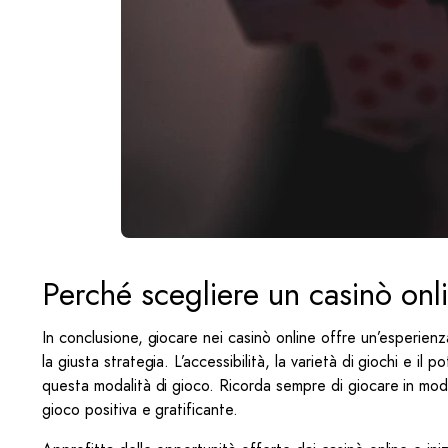
Perché scegliere un casinò onl
In conclusione, giocare nei casinò online offre un’esperienz
la giusta strategia. L’accessibilità, la varietà di giochi e il
questa modalità di gioco. Ricorda sempre di giocare in modo 
gioco positiva e gratificante.