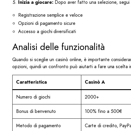
Inizia a giocare:
Dopo aver fatto una selezione, segui le
Registrazione semplice e veloce
Opzioni di pagamento sicure
Accesso a giochi diversificati
Analisi delle funzionalità
Quando si sceglie un casinò online, è importante considerar
opzioni, quindi un confronto può aiutarti a fare una scelta 
Caratteristica
Casinò A
Numero di giochi
2000+
Bonus di benvenuto
100% fino a 500€
Metodo di pagamento
Carte di credito, PayPa