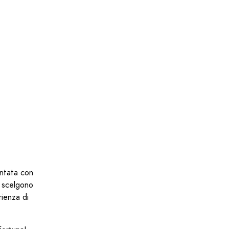
ontata con
ri scelgono
rienza di