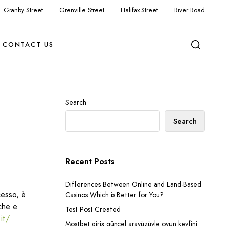
Granby Street
Grenville Street
Halifax Street
River Road
CONTACT US
Search
e
Search
Recent Posts
Differences Between Online and Land-Based
cesso, è
Casinos Which is Better for You?
che e
Test Post Created
it/
.
Mostbet giriş güncel arayüzüyle oyun keyfini