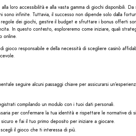
lla loro accessibilità e alla vasta gamma di giochi disponibili. Da 
 sono infinite. Tuttavia, il successo non dipende solo dalla fortu
egole dei giochi, gestire il budget e sfruttare i bonus offerti so
incita. In questo contesto, esploreremo come iniziare, quali strate
o online.
di gioco responsabile e della necessità di scegliere casinò affidab
acevole.
entale seguire alcuni passaggi chiave per assicurarsi un’esperienz
egistrati compilando un modulo con i tuoi dati personali.
ria per confermare la tua identità e rispettare le normative di s
curo e fai il tuo primo deposito per iniziare a giocare.
scegli il gioco che ti interessa di più.