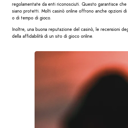
regolamentate da enti riconosciuti. Questo garantisce che i g
siano protetti. Molti casinò online offrono anche opzioni di
o di tempo di gioco.
Inoltre, una buona reputazione del casinò, le recensioni degl
della affidabilità di un sito di gioco online.