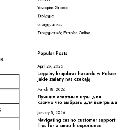
Yoyospins Greece
Στοίχημα
στοιχηματικες
Στοιχηματικές Εταιρίες Online
Popular Posts
se
April 29, 2026
Legalny krajobraz hazardu w Polsce
Jakie zmiany nas czekają
March 18, 2026
Лучшие азартные игры для
казино что выбрать для выигрыша
€
January 5, 2026
Navigating casino customer support
Tips for a smooth experience