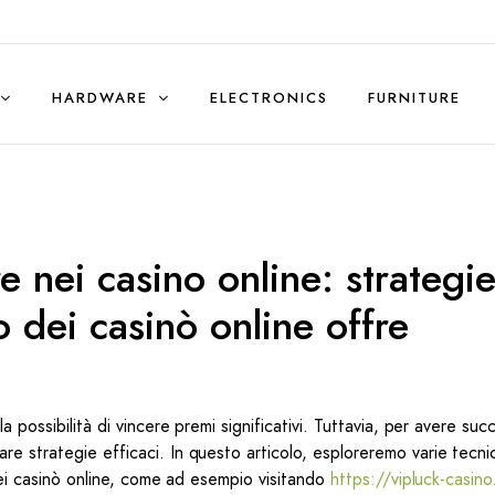
HARDWARE
ELECTRONICS
FURNITURE
Sales & Rentals (Residential)
e nei casino online: strategi
 dei casinò online offre
 possibilità di vincere premi significativi. Tuttavia, per avere suc
e strategie efficaci. In questo articolo, esploreremo varie tecni
 nei casinò online, come ad esempio visitando
https://vipluck-casino.