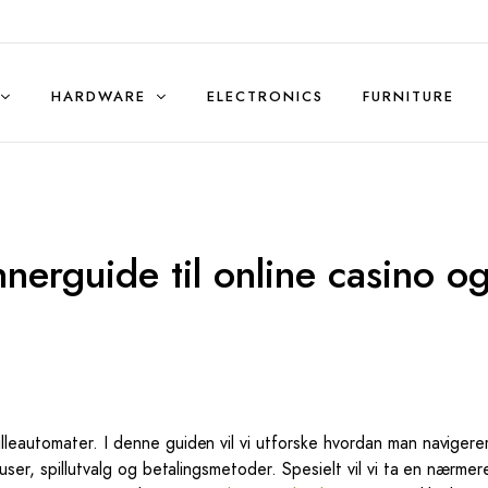
HARDWARE
ELECTRONICS
FURNITURE
Sales & Rentals (Residential)
erguide til online casino o
leautomater. I denne guiden vil vi utforske hvordan man navigere
user, spillutvalg og betalingsmetoder. Spesielt vil vi ta en nærmere