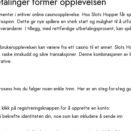
talinger former opplevelsen
lementer i enhver online casinoopplevelse. Hos Slots Hopper får sp
pinn. Dette gir nye spillere en sterk start og mulighet til å utf
verandører. I tillegg, med rettferdige utbetalingsprosent, kan spil
 brukeropplevelsen kan variere fra ett casino til et annet. Slots 
m, raske innskudd og sikre transaksjoner. Denne kombinasjonen av 
rative.
osess hvis du følger noen enkle trinn. Her er en steg-for-steg gui
 klikk på registreringsknappen for å opprette en konto.
å bekrefte identiteten din, noe som kan inkludere å sende inn