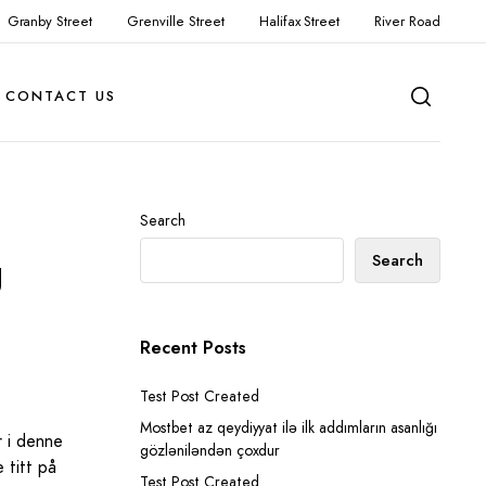
Granby Street
Grenville Street
Halifax Street
River Road
CONTACT US
Search
g
Search
Recent Posts
Test Post Created
Mostbet az qeydiyyat ilə ilk addımların asanlığı
r i denne
gözləniləndən çoxdur
 titt på
Test Post Created