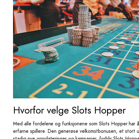
Hvorfor velge Slots Hopper
Med alle fordelene og funksjonene som Slots Hopper har å t
erfarne spillere. Den generøse velkomstbonusen, et stort utv
stadig nye oppdateringer og kampanjer, forblir Slots Hoppe