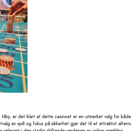
ilby, er det klart at dette casinoet er en utmerket valg for båd
alg av spill og fokus på sikkerhet gjør det til et attraktivt altern
r relevant i den stadig skiftende verdenen av online gambling.