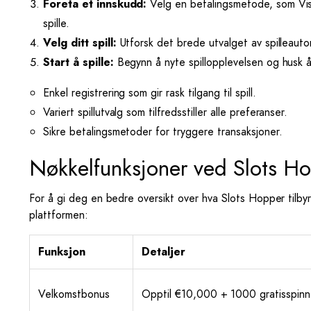
Foreta et innskudd:
Velg en betalingsmetode, som Visa
spille.
Velg ditt spill:
Utforsk det brede utvalget av spilleauto
Start å spille:
Begynn å nyte spillopplevelsen og husk å s
Enkel registrering som gir rask tilgang til spill.
Variert spillutvalg som tilfredsstiller alle preferanser.
Sikre betalingsmetoder for tryggere transaksjoner.
Nøkkelfunksjoner ved Slots H
For å gi deg en bedre oversikt over hva Slots Hopper tilbyr
plattformen:
Funksjon
Detaljer
Velkomstbonus
Opptil €10,000 + 1000 gratisspinn