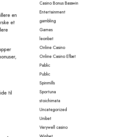
Casino Bonus Basswin
Entertainment
illere en
gambling
orske et
lere
Games
leonbet
Online Casino
Hopper
bonuser,
Online Casino Efbet
Pablic
Public
Spinmills
Sportuna
de til
stoichimata
Uncategorized
Unibet
Verywell casino
Winbet