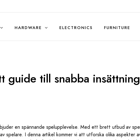
HARDWARE
ELECTRONICS
FURNITURE
Sales & Rentals (Residential)
t guide till snabba insättnin
 erbjuder en spännande spelupplevelse. Med ett brett utbud av spe
 av spelare. I denna artikel kommer vi att utforska olika aspekter a