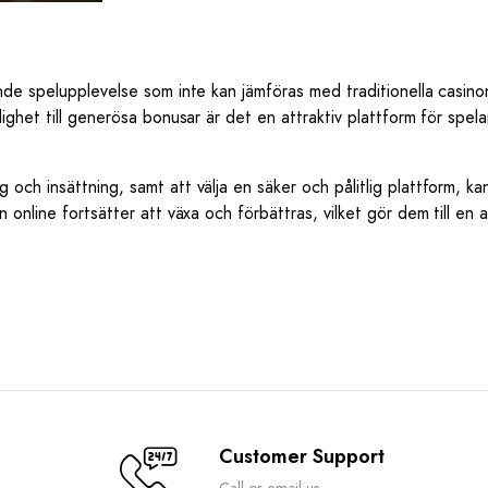
nde spelupplevelse som inte kan jämföras med traditionella casin
ghet till generösa bonusar är det en attraktiv plattform för spelar
ch insättning, samt att välja en säker och pålitlig plattform, ka
online fortsätter att växa och förbättras, vilket gör dem till en 
Customer Support