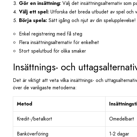
Gör en insättning:
Välj det insättningsalternativ som p
Välj ett spel:
Utforska det breda utbudet av spel och vä
Börja spela:
Sätt igång och njut av din spelupplevelse!
Enkel registrering med få steg
Flera insättningsalternativ för enkelhet
Stort spelutbud för olika smaker
Insättnings- och uttagsalternati
Det är viktigt att veta vilka insättnings- och uttagsalternati
över de vanligaste metoderna:
Metod
Insättningst
Kredit-/betalkort
Omedelbart
Banköverföring
1-2 dagar