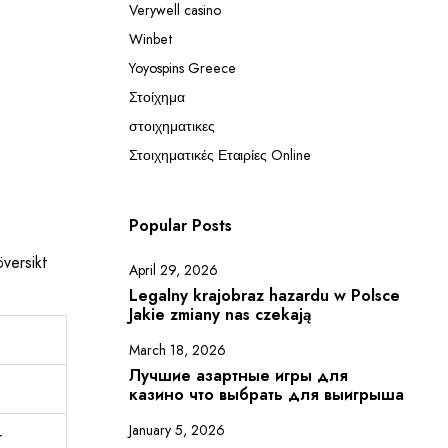
Verywell casino
Winbet
Yoyospins Greece
Στοίχημα
στοιχηματικες
Στοιχηματικές Εταιρίες Online
Popular Posts
översikt
April 29, 2026
Legalny krajobraz hazardu w Polsce
Jakie zmiany nas czekają
March 18, 2026
Лучшие азартные игры для
казино что выбрать для выигрыша
January 5, 2026
r