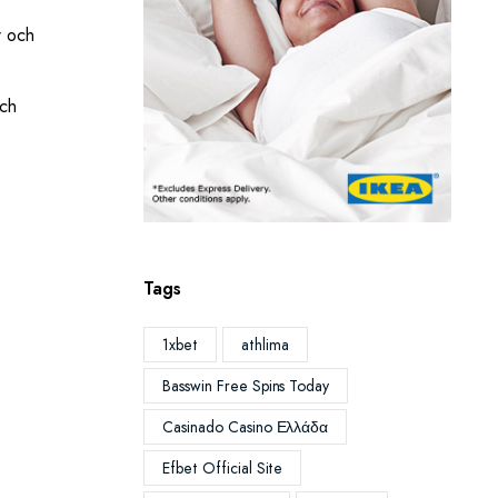
r och
och
Tags
1xbet
athlima
Basswin Free Spins Today
Casinado Casino Ελλάδα
Efbet Official Site