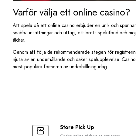
Varför välja ett online casino?
Att spela på ett online casino erbjuder en unik och spänna
snabba insättningar och uttag, ett brett spelutbud och möjli
åldrar.
Genom att följa de rekommenderade stegen för registrering o
njuta av en underhållande och säker spelupplevelse. Casinon 
mest populära formerna av underhållning idag.
Store Pick Up