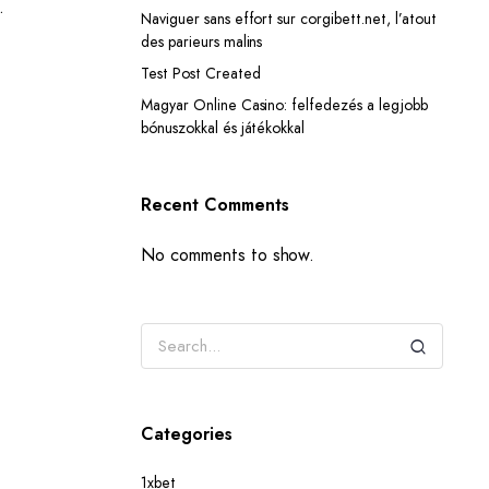
.
Naviguer sans effort sur corgibett.net, l’atout
des parieurs malins
Test Post Created
Magyar Online Casino: felfedezés a legjobb
bónuszokkal és játékokkal
Recent Comments
No comments to show.
Categories
1xbet