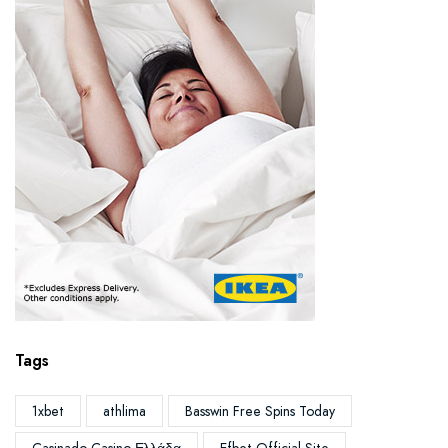
Tags
1xbet
athlima
Basswin Free Spins Today
Casinado Casino Ελλάδα
Efbet Official Site