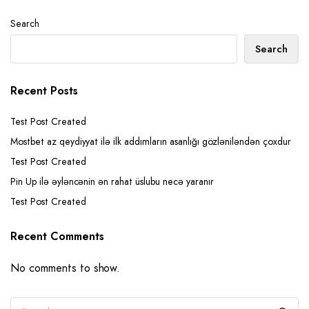
Search
Search
Recent Posts
Test Post Created
Mostbet az qeydiyyat ilə ilk addımların asanlığı gözləniləndən çoxdur
Test Post Created
Pin Up ilə əyləncənin ən rahat üslubu necə yaranır
Test Post Created
Recent Comments
No comments to show.