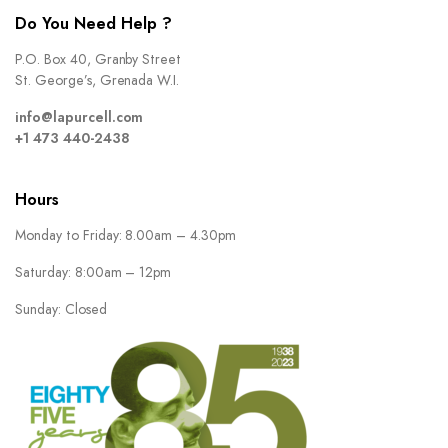
Do You Need Help ?
P.O. Box 40, Granby Street
St. George’s, Grenada W.I.
info@lapurcell.com
+1 473 440-2438
Hours
Monday to Friday: 8.00am – 4.30pm
Saturday: 8:00am – 12pm
Sunday: Closed