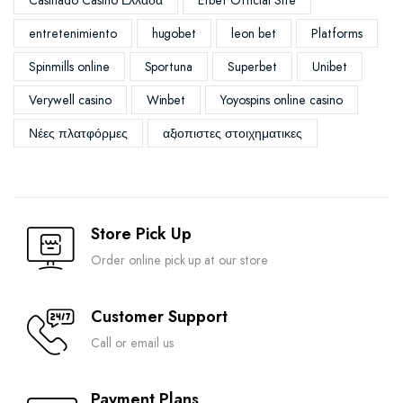
entretenimiento
hugobet
leon bet
Platforms
Spinmills online
Sportuna
Superbet
Unibet
Verywell casino
Winbet
Yoyospins online casino
Νέες πλατφόρμες
αξιοπιστες στοιχηματικες
Store Pick Up
Order online pick up at our store
Customer Support
Call or email us
Payment Plans