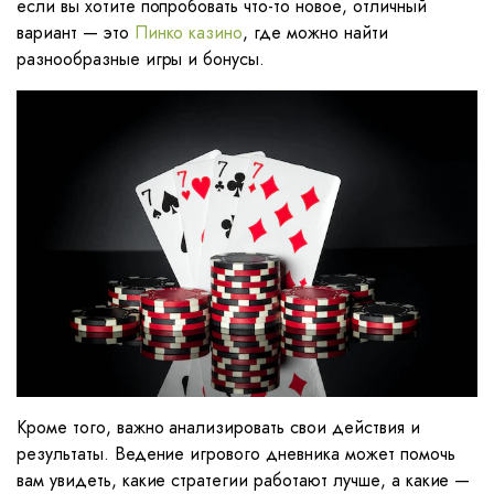
если вы хотите попробовать что-то новое, отличный
вариант — это
Пинко казино
, где можно найти
разнообразные игры и бонусы.
Кроме того, важно анализировать свои действия и
результаты. Ведение игрового дневника может помочь
вам увидеть, какие стратегии работают лучше, а какие —