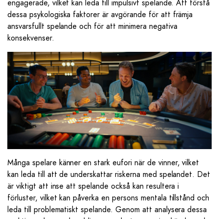
engagerade, vilket kan leda till impulsivt spelande. Att förstå
dessa psykologiska faktorer är avgörande för att främja
ansvarsfullt spelande och för att minimera negativa
konsekvenser.
Många spelare känner en stark eufori när de vinner, vilket
kan leda till att de underskattar riskerna med spelandet. Det
är viktigt att inse att spelande också kan resultera i
förluster, vilket kan påverka en persons mentala tillstånd och
leda till problematiskt spelande. Genom att analysera dessa