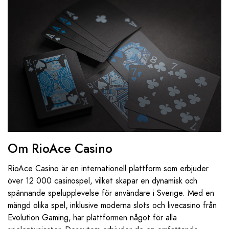
Om RioAce Casino
RioAce Casino är en internationell plattform som erbjuder
över 12 000 casinospel, vilket skapar en dynamisk och
spännande spelupplevelse för användare i Sverige. Med en
mängd olika spel, inklusive moderna slots och livecasino från
Evolution Gaming, har plattformen något för alla