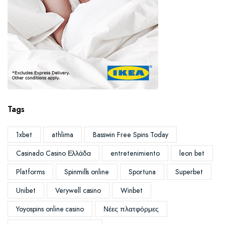
Tags
1xbet
athlima
Basswin Free Spins Today
Casinado Casino Ελλάδα
entretenimiento
leon bet
Platforms
Spinmills online
Sportuna
Superbet
Unibet
Verywell casino
Winbet
Yoyospins online casino
Νέες πλατφόρμες