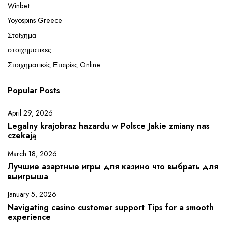
Winbet
Yoyospins Greece
Στοίχημα
στοιχηματικες
Στοιχηματικές Εταιρίες Online
Popular Posts
April 29, 2026
Legalny krajobraz hazardu w Polsce Jakie zmiany nas
czekają
March 18, 2026
Лучшие азартные игры для казино что выбрать для
выигрыша
January 5, 2026
Navigating casino customer support Tips for a smooth
experience