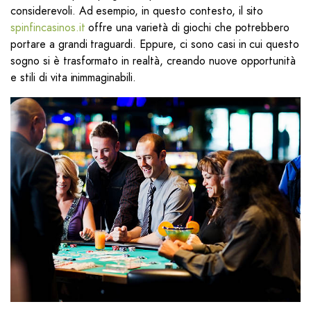
considerevoli. Ad esempio, in questo contesto, il sito
spinfincasinos.it
offre una varietà di giochi che potrebbero
portare a grandi traguardi. Eppure, ci sono casi in cui questo
sogno si è trasformato in realtà, creando nuove opportunità
e stili di vita inimmaginabili.