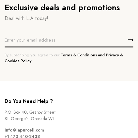
Exclusive deals and promotions
Deal with L.A today!
By subscribing you agree to our
Terms & Conditions and Privacy &
Cookies Policy.
Do You Need Help ?
P.O. Box 40, Granby Street
St. George’s, Grenada W.I.
info@lapurcell.com
+1 473 440-2438