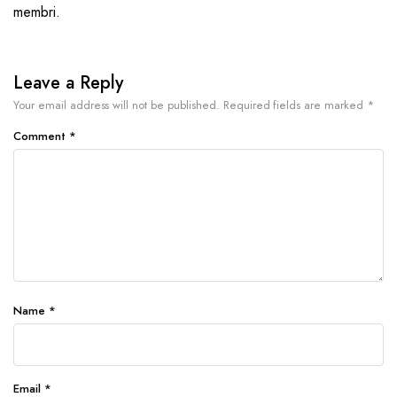
membri.
Leave a Reply
Your email address will not be published.
Required fields are marked
*
Comment
*
Name
*
Email
*