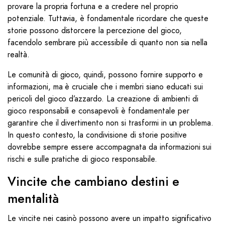
provare la propria fortuna e a credere nel proprio
potenziale. Tuttavia, è fondamentale ricordare che queste
storie possono distorcere la percezione del gioco,
facendolo sembrare più accessibile di quanto non sia nella
realtà.
Le comunità di gioco, quindi, possono fornire supporto e
informazioni, ma è cruciale che i membri siano educati sui
pericoli del gioco d’azzardo. La creazione di ambienti di
gioco responsabili e consapevoli è fondamentale per
garantire che il divertimento non si trasformi in un problema.
In questo contesto, la condivisione di storie positive
dovrebbe sempre essere accompagnata da informazioni sui
rischi e sulle pratiche di gioco responsabile.
Vincite che cambiano destini e
mentalità
Le vincite nei casinò possono avere un impatto significativo