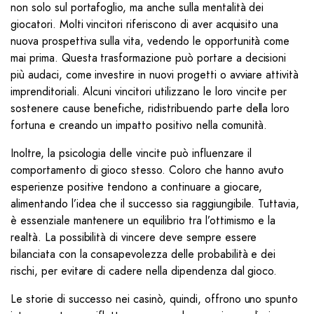
non solo sul portafoglio, ma anche sulla mentalità dei
giocatori. Molti vincitori riferiscono di aver acquisito una
nuova prospettiva sulla vita, vedendo le opportunità come
mai prima. Questa trasformazione può portare a decisioni
più audaci, come investire in nuovi progetti o avviare attività
imprenditoriali. Alcuni vincitori utilizzano le loro vincite per
sostenere cause benefiche, ridistribuendo parte della loro
fortuna e creando un impatto positivo nella comunità.
Inoltre, la psicologia delle vincite può influenzare il
comportamento di gioco stesso. Coloro che hanno avuto
esperienze positive tendono a continuare a giocare,
alimentando l’idea che il successo sia raggiungibile. Tuttavia,
è essenziale mantenere un equilibrio tra l’ottimismo e la
realtà. La possibilità di vincere deve sempre essere
bilanciata con la consapevolezza delle probabilità e dei
rischi, per evitare di cadere nella dipendenza dal gioco.
Le storie di successo nei casinò, quindi, offrono uno spunto