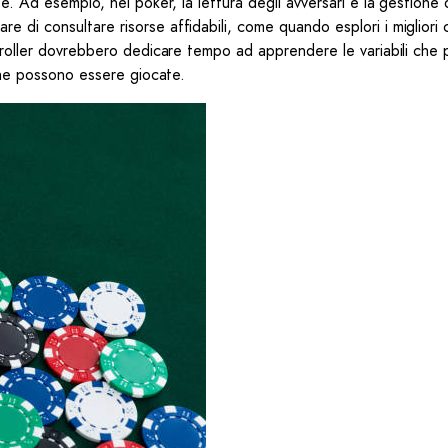
e. Ad esempio, nel poker, la lettura degli avversari e la gestione 
di consultare risorse affidabili, come quando esplori i migliori 
h roller dovrebbero dedicare tempo ad apprendere le variabili che
 che possono essere giocate.