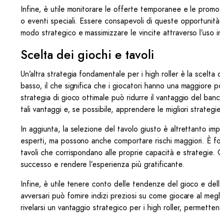
Infine, è utile monitorare le offerte temporanee e le promoz
o eventi speciali. Essere consapevoli di queste opportunità p
modo strategico e massimizzare le vincite attraverso l’uso in
Scelta dei giochi e tavoli
Un’altra strategia fondamentale per i high roller è la scelta
basso, il che significa che i giocatori hanno una maggiore po
strategia di gioco ottimale può ridurre il vantaggio del ban
tali vantaggi e, se possibile, apprendere le migliori strategi
In aggiunta, la selezione del tavolo giusto è altrettanto impo
esperti, ma possono anche comportare rischi maggiori. È fond
tavoli che corrispondano alle proprie capacità e strategie. Gi
successo e rendere l’esperienza più gratificante.
Infine, è utile tenere conto delle tendenze del gioco e del
avversari può fornire indizi preziosi su come giocare al meg
rivelarsi un vantaggio strategico per i high roller, permetten