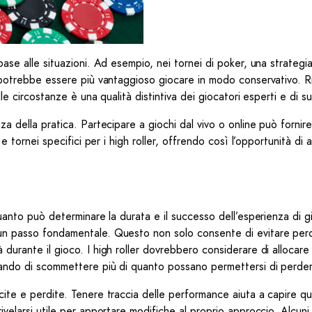
base alle situazioni. Ad esempio, nei tornei di poker, una strategi
ni potrebbe essere più vantaggioso giocare in modo conservativo. 
alle circostanze è una qualità distintiva dei giocatori esperti e di 
za della pratica. Partecipare a giochi dal vivo o online può fornir
 e tornei specifici per i high roller, offrendo così l’opportunità di a
quanto può determinare la durata e il successo dell’esperienza di g
è un passo fondamentale. Questo non solo consente di evitare per
 durante il gioco. I high roller dovrebbero considerare di allocare
itando di scommettere più di quanto possano permettersi di perde
cite e perdite. Tenere traccia delle performance aiuta a capire qu
ivelarsi utile per apportare modifiche al proprio approccio. Alcuni