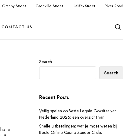
Granby Street
Grenville Street
Halifax Street
River Road
CONTACT US
Search
Search
Recent Posts
Veilig spelen op Beste Legale Goksites van
Nederland 2026: een overzicht van
Snelle uitbetalingen: wat je moet weten bij
 ha le
Beste Online Casino Zonder Cruks