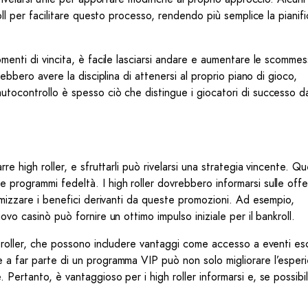
oll per facilitare questo processo, rendendo più semplice la pianif
omenti di vincita, è facile lasciarsi andare e aumentare le scomme
ebbero avere la disciplina di attenersi al proprio piano di gioco,
tocontrollo è spesso ciò che distingue i giocatori di successo da
e high roller, e sfruttarli può rivelarsi una strategia vincente. Qu
 programmi fedeltà. I high roller dovrebbero informarsi sulle offe
simizzare i benefici derivanti da queste promozioni. Ad esempio,
vo casinò può fornire un ottimo impulso iniziale per il bankroll.
h roller, che possono includere vantaggi come accesso a eventi escl
 a far parte di un programma VIP può non solo migliorare l’esperi
Pertanto, è vantaggioso per i high roller informarsi e, se possibil