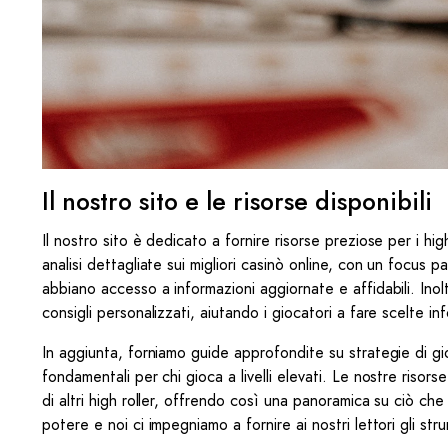
Il nostro sito e le risorse disponibili
Il nostro sito è dedicato a fornire risorse preziose per i hi
analisi dettagliate sui migliori casinò online, con un focus
abbiano accesso a informazioni aggiornate e affidabili. Inol
consigli personalizzati, aiutando i giocatori a fare scelte in
In aggiunta, forniamo guide approfondite su strategie di gio
fondamentali per chi gioca a livelli elevati. Le nostre ris
di altri high roller, offrendo così una panoramica su ciò 
potere e noi ci impegniamo a fornire ai nostri lettori gli st