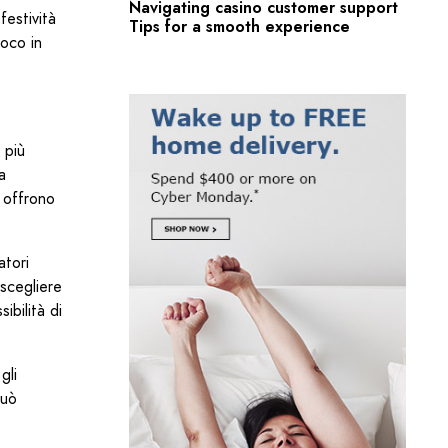
Navigating casino customer support
festività
Tips for a smooth experience
ioco in
 più
a
e offrono
atori
 scegliere
ibilità di
gli
può