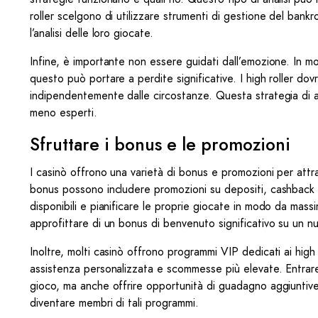
roller scelgono di utilizzare strumenti di gestione del bankr
l’analisi delle loro giocate.
Infine, è importante non essere guidati dall’emozione. In m
questo può portare a perdite significative. I high roller dovr
indipendentemente dalle circostanze. Questa strategia di au
meno esperti.
Sfruttare i bonus e le promozioni
I casinò offrono una varietà di bonus e promozioni per attrarr
bonus possono includere promozioni su depositi, cashback e
disponibili e pianificare le proprie giocate in modo da mas
approfittare di un bonus di benvenuto significativo su un nuo
Inoltre, molti casinò offrono programmi VIP dedicati ai hig
assistenza personalizzata e scommesse più elevate. Entrare
gioco, ma anche offrire opportunità di guadagno aggiuntive. 
diventare membri di tali programmi.