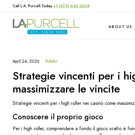
Call L.A. Purcell Today
+1 (473) 440-2438
ABOUT US
April 24, 2026
Public
Hardware
Produce
Strategie vincenti per i h
Livestock
massimizzare le vincite
Strategie vincenti per i high roller nei casinò come massimiz
Conoscere il proprio gioco
Per i high roller, comprendere a fondo il gioco scelto è fon