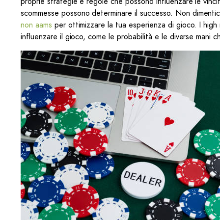
proprie strategie e regole che possono influenzare le vincit
scommesse possono determinare il successo. Non dimenticare 
non aams
per ottimizzare la tua esperienza di gioco. I hig
influenzare il gioco, come le probabilità e le diverse mani