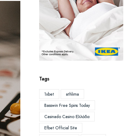
Tags
1xbet
athlima
Basswin Free Spins Today
Casinado Casino Ελλάδα
Efbet Official Site