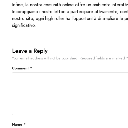
Infine, la nostra comunità online offre un ambiente interat
Incoraggiamo i nostri lettori a partecipare attivamente, con
nostro sito, ogni high roller ha l’opportunità di ampliare l
significativo.
Leave a Reply
Your email address will not be published.
Required fields are marked
Comment
*
Name
*