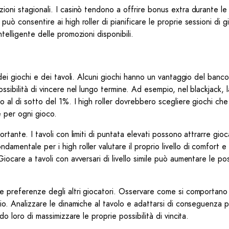
ioni stagionali. I casinò tendono a offrire bonus extra durante le 
uò consentire ai high roller di pianificare le proprie sessioni di g
telligente delle promozioni disponibili.
 dei giochi e dei tavoli. Alcuni giochi hanno un vantaggio del banco
ssibilità di vincere nel lungo termine. Ad esempio, nel blackjack, l
co al di sotto del 1%. I high roller dovrebbero scegliere giochi ch
e per ogni gioco.
rtante. I tavoli con limiti di puntata elevati possono attrarre gioc
amentale per i high roller valutare il proprio livello di comfort e
ocare a tavoli con avversari di livello simile può aumentare le poss
le preferenze degli altri giocatori. Osservare come si comportano 
lio. Analizzare le dinamiche al tavolo e adattarsi di conseguenza 
do loro di massimizzare le proprie possibilità di vincita.