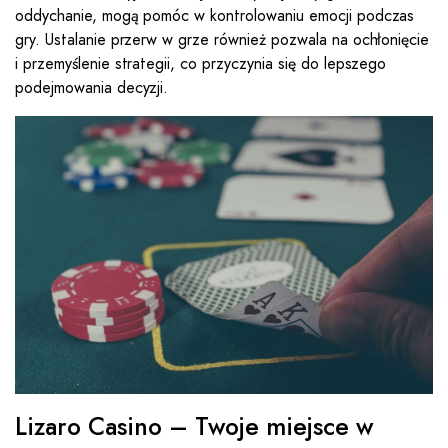
oddychanie, mogą pomóc w kontrolowaniu emocji podczas
gry. Ustalanie przerw w grze również pozwala na ochłonięcie
i przemyślenie strategii, co przyczynia się do lepszego
podejmowania decyzji.
Lizaro Casino – Twoje miejsce w