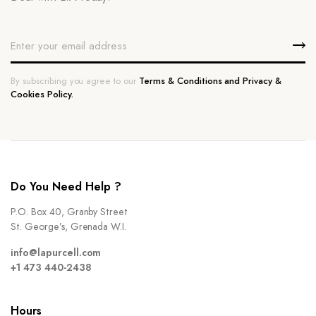
By subscribing you agree to our
Terms & Conditions and Privacy &
Cookies Policy.
Do You Need Help ?
P.O. Box 40, Granby Street
St. George’s, Grenada W.I.
info@lapurcell.com
+1 473 440-2438
Hours