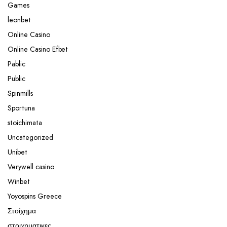
Games
leonbet
Online Casino
Online Casino Efbet
Pablic
Public
Spinmills
Sportuna
stoichimata
Uncategorized
Unibet
Verywell casino
Winbet
Yoyospins Greece
Στοίχημα
στοιχηματικες