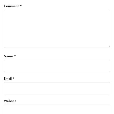
Comment
*
Name
*
Email
*
Website