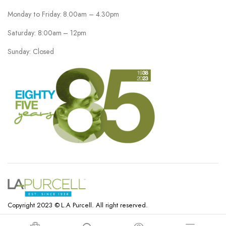
Monday to Friday: 8.00am – 4.30pm
Saturday: 8:00am – 12pm
Sunday: Closed
Copyright 2023 © L.A Purcell. All right reserved.