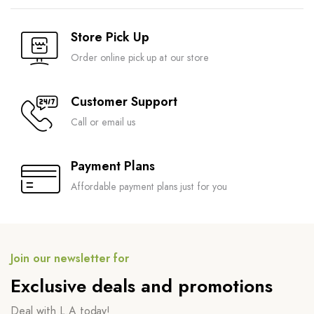
Store Pick Up
Order online pick up at our store
Customer Support
Call or email us
Payment Plans
Affordable payment plans just for you
Join our newsletter for
Exclusive deals and promotions
Deal with L.A today!