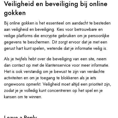
Veiligheid en beveiliging bij online
gokken
Bij online gokken is het essentieel om aandacht te besteden
aan veiligheid en beveiliging. Kies voor betrouwbare en
veilige platforms die encryptie gebruiken om je persoonlijke
gegevens te beschermen. Dit zorgt ervoor dat je met een
gerust hart kunt spelen, wetende dat je informatie veilig is.
Als je twijfels hebt over de beveiliging van een site, neem
dan contact op met de klantenservice voor meer informatie.
Het is ook verstandig om je bewust te zijn van verdachte
activiteiten en om je toegang te blokkeren als je iets
ongewoons opmerkt. Veiligheid moet altijd een prioriteit zijn,
zodat je je volledig kunt concentreren op het spel en je
kansen om te winnen.
Leave a Reply