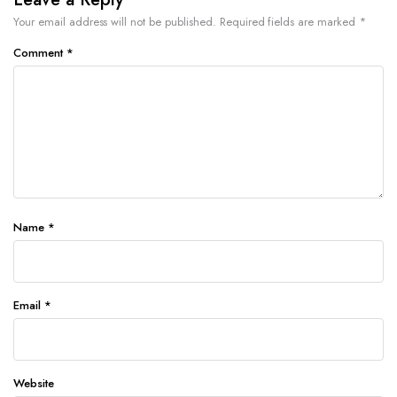
Your email address will not be published.
Required fields are marked
*
Comment
*
Name
*
Email
*
Website