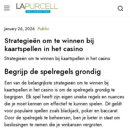
January 26, 2026
Public
Strategieën om te winnen bij
kaartspellen in het casino
Strategieën om te winnen bij kaartspellen in het casino
Begrijp de spelregels grondig
Een van de belangrijkste strategieën om te winnen bij
kaartspellen in het casino is om de spelregels grondig te
begrijpen. Elk spel heeft zijn eigen unieke regels en nuances
die je moet kennen om effectief te kunnen spelen. Dit geldt
voor populaire spellen zoals blackjack, poker en baccarat.
Door de spelregels te beheersen, ben je beter in staat om
beslissingen te nemen die je winkansen vergroten.