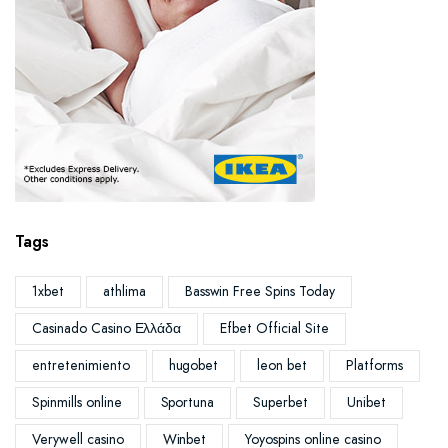
Tags
1xbet
athlima
Basswin Free Spins Today
Casinado Casino Ελλάδα
Efbet Official Site
entretenimiento
hugobet
leon bet
Platforms
Spinmills online
Sportuna
Superbet
Unibet
Verywell casino
Winbet
Yoyospins online casino