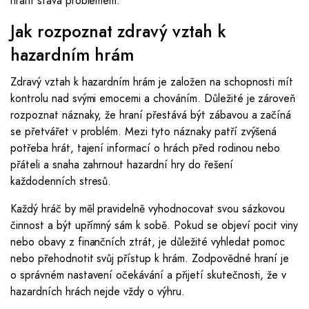
hraní stává problémem.
Jak rozpoznat zdravý vztah k
hazardním hrám
Zdravý vztah k hazardním hrám je založen na schopnosti mít
kontrolu nad svými emocemi a chováním. Důležité je zároveň
rozpoznat náznaky, že hraní přestává být zábavou a začíná
se přetvářet v problém. Mezi tyto náznaky patří zvýšená
potřeba hrát, tajení informací o hrách před rodinou nebo
přáteli a snaha zahrnout hazardní hry do řešení
každodenních stresů.
Každý hráč by měl pravidelně vyhodnocovat svou sázkovou
činnost a být upřímný sám k sobě. Pokud se objeví pocit viny
nebo obavy z finančních ztrát, je důležité vyhledat pomoc
nebo přehodnotit svůj přístup k hrám. Zodpovědné hraní je
o správném nastavení očekávání a přijetí skutečnosti, že v
hazardních hrách nejde vždy o výhru.