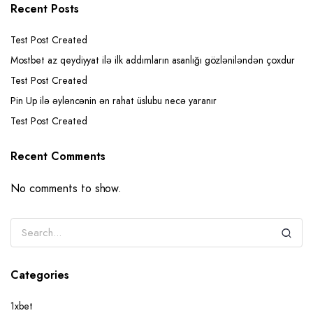
Recent Posts
Test Post Created
Mostbet az qeydiyyat ilə ilk addımların asanlığı gözləniləndən çoxdur
Test Post Created
Pin Up ilə əyləncənin ən rahat üslubu necə yaranır
Test Post Created
Recent Comments
No comments to show.
Categories
1xbet