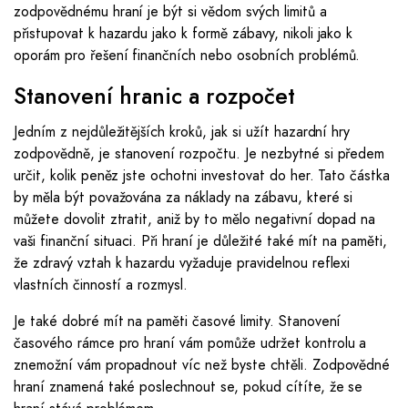
zodpovědnému hraní je být si vědom svých limitů a
přistupovat k hazardu jako k formě zábavy, nikoli jako k
oporám pro řešení finančních nebo osobních problémů.
Stanovení hranic a rozpočet
Jedním z nejdůležitějších kroků, jak si užít hazardní hry
zodpovědně, je stanovení rozpočtu. Je nezbytné si předem
určit, kolik peněz jste ochotni investovat do her. Tato částka
by měla být považována za náklady na zábavu, které si
můžete dovolit ztratit, aniž by to mělo negativní dopad na
vaši finanční situaci. Při hraní je důležité také mít na paměti,
že zdravý vztah k hazardu vyžaduje pravidelnou reflexi
vlastních činností a rozmysl.
Je také dobré mít na paměti časové limity. Stanovení
časového rámce pro hraní vám pomůže udržet kontrolu a
znemožní vám propadnout víc než byste chtěli. Zodpovědné
hraní znamená také poslechnout se, pokud cítíte, že se