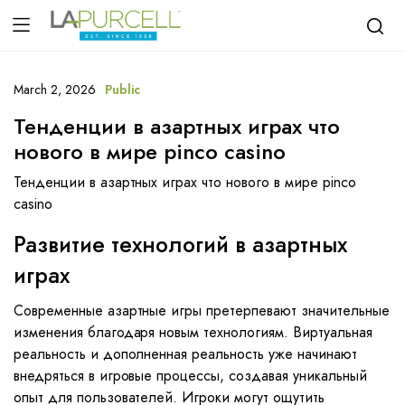
March 2, 2026
Public
Тенденции в азартных играх что
нового в мире pinco casino
Тенденции в азартных играх что нового в мире pinco
casino
Развитие технологий в азартных
играх
Современные азартные игры претерпевают значительные
изменения благодаря новым технологиям. Виртуальная
реальность и дополненная реальность уже начинают
внедряться в игровые процессы, создавая уникальный
опыт для пользователей. Игроки могут ощутить