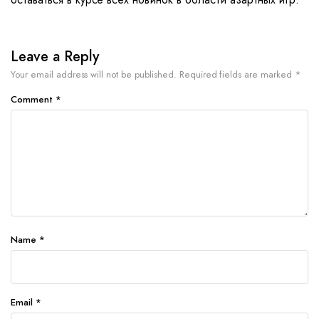
Leave a Reply
Your email address will not be published.
Required fields are marked
*
Comment
*
Name
*
Email
*