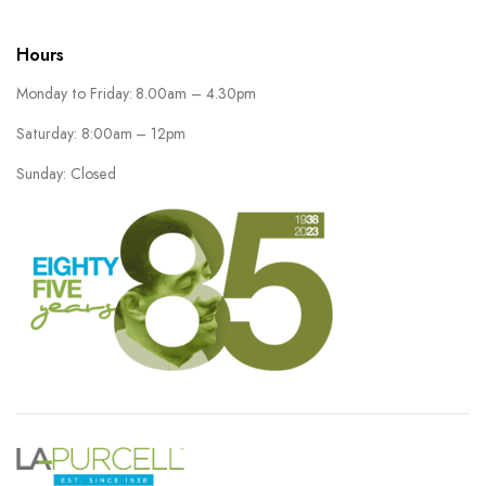
Hours
Monday to Friday: 8.00am – 4.30pm
Saturday: 8:00am – 12pm
Sunday: Closed