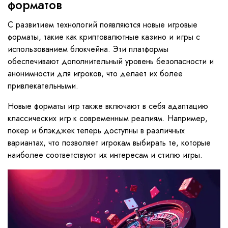
форматов
С развитием технологий появляются новые игровые
форматы, такие как криптовалютные казино и игры с
использованием блокчейна. Эти платформы
обеспечивают дополнительный уровень безопасности и
анонимности для игроков, что делает их более
привлекательными.
Новые форматы игр также включают в себя адаптацию
классических игр к современным реалиям. Например,
покер и блэкджек теперь доступны в различных
вариантах, что позволяет игрокам выбирать те, которые
наиболее соответствуют их интересам и стилю игры.