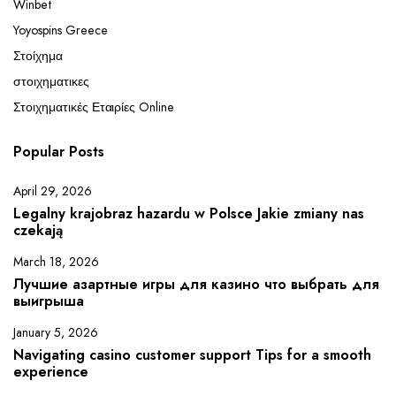
Winbet
Yoyospins Greece
Στοίχημα
στοιχηματικες
Στοιχηματικές Εταιρίες Online
Popular Posts
April 29, 2026
Legalny krajobraz hazardu w Polsce Jakie zmiany nas
czekają
March 18, 2026
Лучшие азартные игры для казино что выбрать для
выигрыша
January 5, 2026
Navigating casino customer support Tips for a smooth
experience