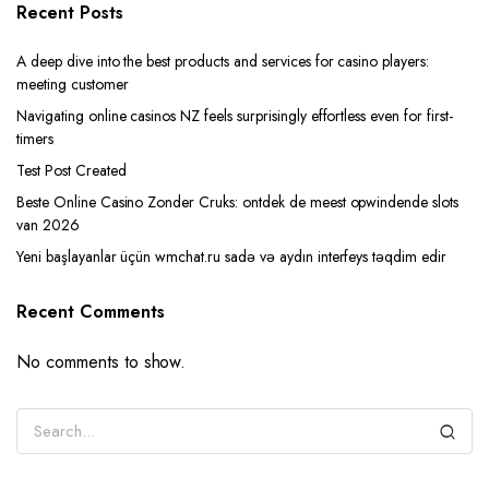
Recent Posts
A deep dive into the best products and services for casino players:
meeting customer
Navigating online casinos NZ feels surprisingly effortless even for first-
timers
Test Post Created
Beste Online Casino Zonder Cruks: ontdek de meest opwindende slots
van 2026
Yeni başlayanlar üçün wmchat.ru sadə və aydın interfeys təqdim edir
Recent Comments
No comments to show.