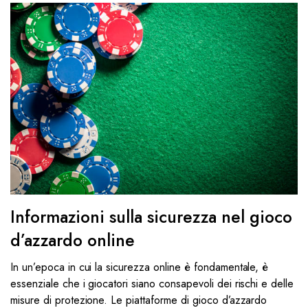
Informazioni sulla sicurezza nel gioco
d’azzardo online
In un’epoca in cui la sicurezza online è fondamentale, è
essenziale che i giocatori siano consapevoli dei rischi e delle
misure di protezione. Le piattaforme di gioco d’azzardo