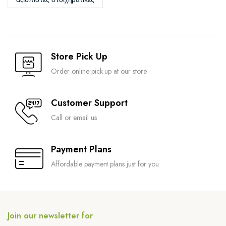
Store Pick Up
Order online pick up at our store
Customer Support
Call or email us
Payment Plans
Affordable payment plans just for you
Join our newsletter for