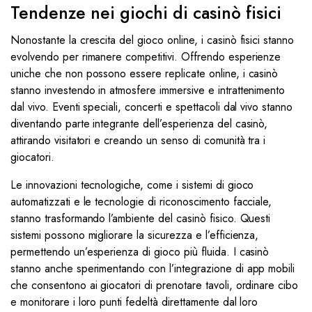
Tendenze nei giochi di casinò fisici
Nonostante la crescita del gioco online, i casinò fisici stanno
evolvendo per rimanere competitivi. Offrendo esperienze
uniche che non possono essere replicate online, i casinò
stanno investendo in atmosfere immersive e intrattenimento
dal vivo. Eventi speciali, concerti e spettacoli dal vivo stanno
diventando parte integrante dell’esperienza del casinò,
attirando visitatori e creando un senso di comunità tra i
giocatori.
Le innovazioni tecnologiche, come i sistemi di gioco
automatizzati e le tecnologie di riconoscimento facciale,
stanno trasformando l’ambiente del casinò fisico. Questi
sistemi possono migliorare la sicurezza e l’efficienza,
permettendo un’esperienza di gioco più fluida. I casinò
stanno anche sperimentando con l’integrazione di app mobili
che consentono ai giocatori di prenotare tavoli, ordinare cibo
e monitorare i loro punti fedeltà direttamente dal loro