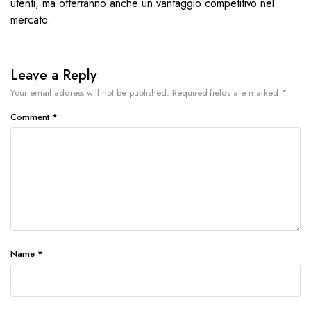
utenti, ma otterranno anche un vantaggio competitivo nel
mercato.
Leave a Reply
Your email address will not be published.
Required fields are marked
*
Comment
*
Name
*