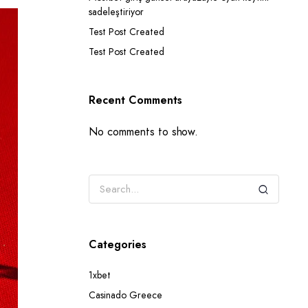
sadeleştiriyor
Test Post Created
Test Post Created
Recent Comments
No comments to show.
Categories
1xbet
Casinado Greece