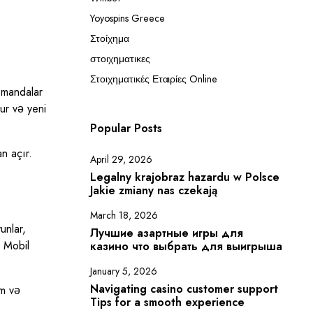
Yoyospins Greece
Στοίχημα
στοιχηματικες
Στοιχηματικές Εταιρίες Online
komandalar
rur və yeni
Popular Posts
an açır.
April 29, 2026
Legalny krajobraz hazardu w Polsce
Jakie zmiany nas czekają
March 18, 2026
unlar,
Лучшие азартные игры для
. Mobil
казино что выбрать для выигрыша
January 5, 2026
Navigating casino customer support
am və
Tips for a smooth experience