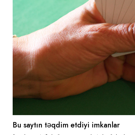
Bu saytın təqdim etdiyi imkanlar