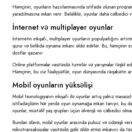
Həmçinin, oyunların hazırlanmasında istifadə olunan proqraml
yaradılmasına imkan verir. Beləliklə, oyunlar daha cəlbedici və
İnternet və multiplayer oyunlar
İnternetin inkişafı, multiplayer oyunların populyarlığını art
qurur və birlikdə oynama imkanı əldə edirlər. Bu, həmçinin sosi
dostlar qazanır.
Online platformalar vasitəsilə turnirlər və yarışmalar təşkil e
Həmçinin, bu cür fəaliyyətlər, oyun dünyasında rəqabətin art
Mobil oyunların yüksəlişi
Mobil texnologiyanın inkişafı ilə oyunlar artıq yalnız masaüs
istifadəçilərin hər yerdə oyun oynamağa imkan tanıyır, bu da
oyunlar, müxtəlif yaş qrupları üçün əlverişli və cəlbedici olma
Bundan əlavə, mobil oyunlar arasında pulsuz və ödənişli versi
mikrotransaksiyalar vasitəsilə gəlir əldə etmə imkanını da tə