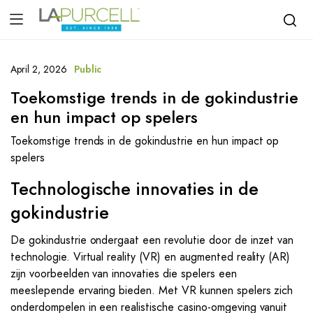
April 2, 2026
Public
Toekomstige trends in de gokindustrie
en hun impact op spelers
Toekomstige trends in de gokindustrie en hun impact op
spelers
Technologische innovaties in de
gokindustrie
De gokindustrie ondergaat een revolutie door de inzet van
technologie. Virtual reality (VR) en augmented reality (AR)
zijn voorbeelden van innovaties die spelers een
meeslepende ervaring bieden. Met VR kunnen spelers zich
onderdompelen in een realistische casino-omgeving vanuit