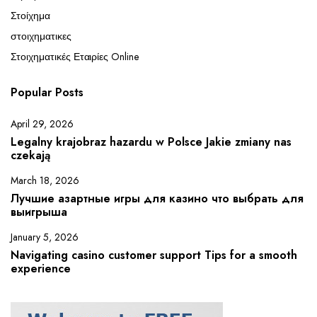
Στοίχημα
στοιχηματικες
Στοιχηματικές Εταιρίες Online
Popular Posts
April 29, 2026
Legalny krajobraz hazardu w Polsce Jakie zmiany nas
czekają
March 18, 2026
Лучшие азартные игры для казино что выбрать для
выигрыша
January 5, 2026
Navigating casino customer support Tips for a smooth
experience