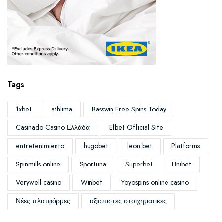
Tags
1xbet
athlima
Basswin Free Spins Today
Casinado Casino Ελλάδα
Efbet Official Site
entretenimiento
hugobet
leon bet
Platforms
Spinmills online
Sportuna
Superbet
Unibet
Verywell casino
Winbet
Yoyospins online casino
Νέες πλατφόρμες
αξιοπιστες στοιχηματικες