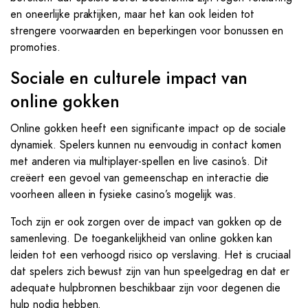
en oneerlijke praktijken, maar het kan ook leiden tot
strengere voorwaarden en beperkingen voor bonussen en
promoties.
Sociale en culturele impact van
online gokken
Online gokken heeft een significante impact op de sociale
dynamiek. Spelers kunnen nu eenvoudig in contact komen
met anderen via multiplayer-spellen en live casino’s. Dit
creëert een gevoel van gemeenschap en interactie die
voorheen alleen in fysieke casino’s mogelijk was.
Toch zijn er ook zorgen over de impact van gokken op de
samenleving. De toegankelijkheid van online gokken kan
leiden tot een verhoogd risico op verslaving. Het is cruciaal
dat spelers zich bewust zijn van hun speelgedrag en dat er
adequate hulpbronnen beschikbaar zijn voor degenen die
hulp nodig hebben.