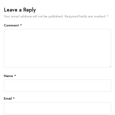
Leave a Reply
Your email address will not be published.
Required fields are marked
*
Comment
*
Name
*
Email
*