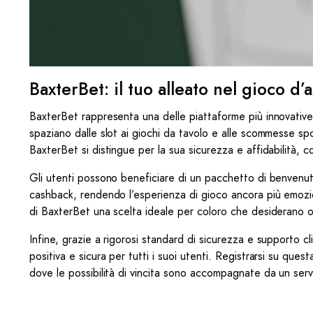
BaxterBet: il tuo alleato nel gioco d’
BaxterBet rappresenta una delle piattaforme più innovative
spaziano dalle slot ai giochi da tavolo e alle scommesse spor
BaxterBet si distingue per la sua sicurezza e affidabilità,
Gli utenti possono beneficiare di un pacchetto di benvenuto
cashback, rendendo l’esperienza di gioco ancora più emozio
di BaxterBet una scelta ideale per coloro che desiderano o
Infine, grazie a rigorosi standard di sicurezza e supporto c
positiva e sicura per tutti i suoi utenti. Registrarsi su que
dove le possibilità di vincita sono accompagnate da un serv