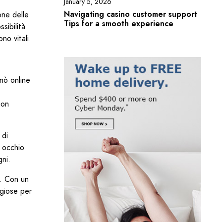
January 5, 2026
Navigating casino customer support
one delle
Tips for a smooth experience
sibilità
no vitali.
nò online
non
 di
 occhio
gni.
i. Con un
ggiose per