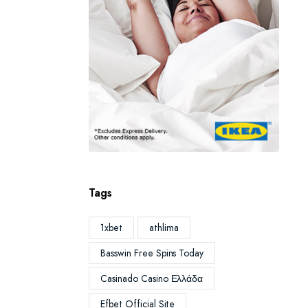
Tags
1xbet
athlima
Basswin Free Spins Today
Casinado Casino Ελλάδα
Efbet Official Site