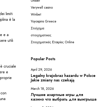
Unibet
Verywell casino
i limiti
Winbet
plina è la
Yoyospins Greece
Στοίχημα
te e a
στοιχηματικες
re utili
Στοιχηματικές Εταιρίες Online
Popular Posts
è cruciale
April 29, 2026
cere e
Legalny krajobraz hazardu w Polsce
 proprie
Jakie zmiany nas czekają
March 18, 2026
o con
Лучшие азартные игры для
 una
казино что выбрать для выигрыша