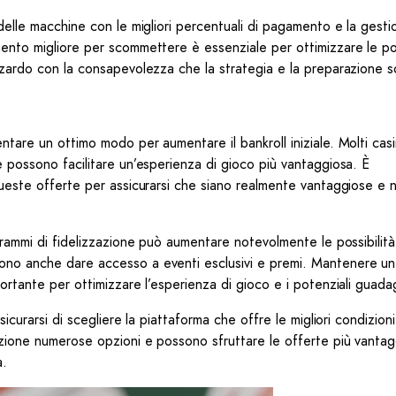
delle macchine con le migliori percentuali di pagamento e la gesti
ento migliore per scommettere è essenziale per ottimizzare le pos
zzardo con la consapevolezza che la strategia e la preparazione so
ntare un ottimo modo per aumentare il bankroll iniziale. Molti casi
e possono facilitare un’esperienza di gioco più vantaggiosa. È
queste offerte per assicurarsi che siano realmente vantaggiose e 
grammi di fidelizzazione può aumentare notevolmente le possibilità
ono anche dare accesso a eventi esclusivi e premi. Mantenere un
ortante per ottimizzare l’esperienza di gioco e i potenziali guada
sicurarsi di scegliere la piattaforma che offre le migliori condizion
izione numerose opzioni e possono sfruttare le offerte più vanta
a.