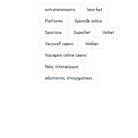
entretenimiento
leon bet
Platforms
Spinmills online
Sportuna
Superbet
Unibet
Verywell casino
Winbet
Yoyospins online casino
Νέες πλατφόρμες
αξιοπιστες στοιχηματικες