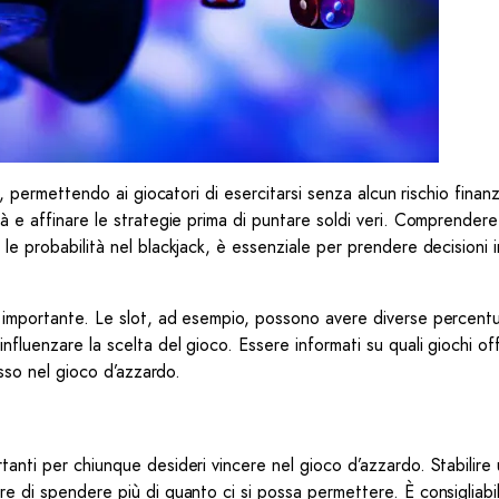
i, permettendo ai giocatori di esercitarsi senza alcun rischio finanz
à e affinare le strategie prima di puntare soldi veri. Comprendere
 le probabilità nel blackjack, è essenziale per prendere decisioni 
 importante. Le slot, ad esempio, possono avere diverse percentua
nfluenzare la scelta del gioco. Essere informati su quali giochi of
esso nel gioco d’azzardo.
tanti per chiunque desideri vincere nel gioco d’azzardo. Stabilire
re di spendere più di quanto ci si possa permettere. È consigliabil