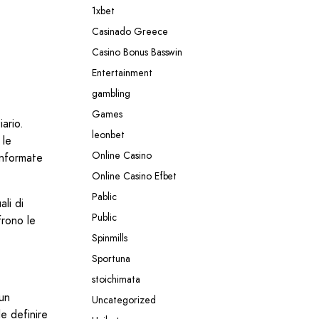
1xbet
Casinado Greece
Casino Bonus Basswin
Entertainment
gambling
Games
iario.
leonbet
 le
Online Casino
informate
Online Casino Efbet
Pablic
li di
Public
frono le
Spinmills
Sportuna
stoichimata
 un
Uncategorized
e definire