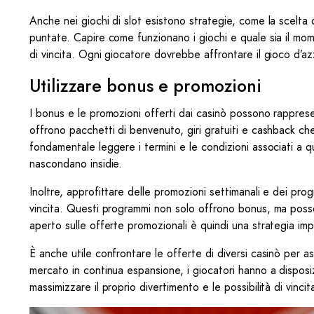
Anche nei giochi di slot esistono strategie, come la scelta 
puntate. Capire come funzionano i giochi e quale sia il mom
di vincita. Ogni giocatore dovrebbe affrontare il gioco d’a
Utilizzare bonus e promozioni
I bonus e le promozioni offerti dai casinò possono rapprese
offrono pacchetti di benvenuto, giri gratuiti e cashback ch
fondamentale leggere i termini e le condizioni associati a 
nascondano insidie.
Inoltre, approfittare delle promozioni settimanali e dei pro
vincita. Questi programmi non solo offrono bonus, ma poss
aperto sulle offerte promozionali è quindi una strategia imp
È anche utile confrontare le offerte di diversi casinò per as
mercato in continua espansione, i giocatori hanno a dispos
massimizzare il proprio divertimento e le possibilità di vincit