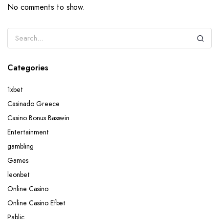
No comments to show.
Categories
1xbet
Casinado Greece
Casino Bonus Basswin
Entertainment
gambling
Games
leonbet
Online Casino
Online Casino Efbet
Pablic