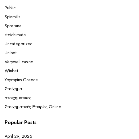
Public
Spinmills
Sportuna
stoichimata
Uncategorized
Unibet
Verywell casino
Winbet
Yoyospins Greece
Στοίχημα
στοιχηματικες
Στοιχηματικές Εταιρίες Online
Popular Posts
April 29, 2026