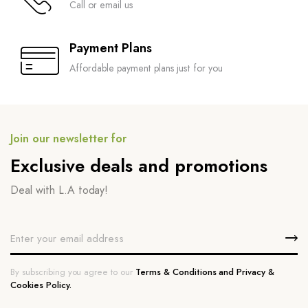
Call or email us
Payment Plans
Affordable payment plans just for you
Join our newsletter for
Exclusive deals and promotions
Deal with L.A today!
By subscribing you agree to our
Terms & Conditions and Privacy &
Cookies Policy.