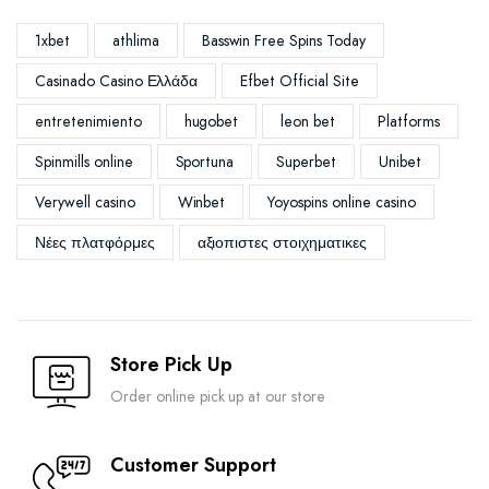
1xbet
athlima
Basswin Free Spins Today
Casinado Casino Ελλάδα
Efbet Official Site
entretenimiento
hugobet
leon bet
Platforms
Spinmills online
Sportuna
Superbet
Unibet
Verywell casino
Winbet
Yoyospins online casino
Νέες πλατφόρμες
αξιοπιστες στοιχηματικες
Store Pick Up
Order online pick up at our store
Customer Support