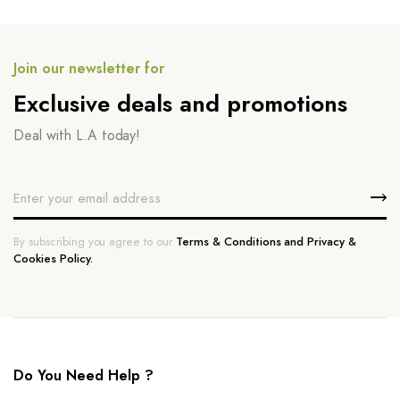
Join our newsletter for
Exclusive deals and promotions
Deal with L.A today!
By subscribing you agree to our
Terms & Conditions and Privacy &
Cookies Policy.
Do You Need Help ?