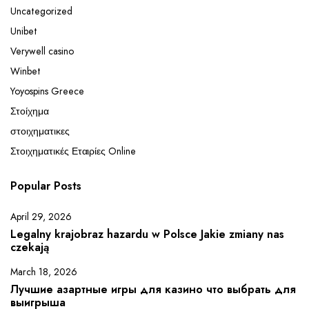
Uncategorized
Unibet
Verywell casino
Winbet
Yoyospins Greece
Στοίχημα
στοιχηματικες
Στοιχηματικές Εταιρίες Online
Popular Posts
April 29, 2026
Legalny krajobraz hazardu w Polsce Jakie zmiany nas
czekają
March 18, 2026
Лучшие азартные игры для казино что выбрать для
выигрыша