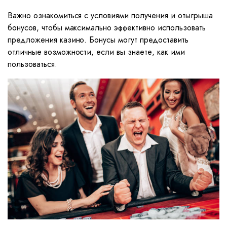
Важно ознакомиться с условиями получения и отыгрыша
бонусов, чтобы максимально эффективно использовать
предложения казино. Бонусы могут предоставить
отличные возможности, если вы знаете, как ими
пользоваться.