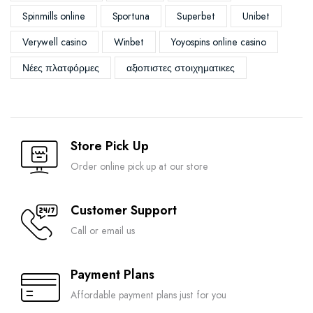
Spinmills online
Sportuna
Superbet
Unibet
Verywell casino
Winbet
Yoyospins online casino
Νέες πλατφόρμες
αξιοπιστες στοιχηματικες
Store Pick Up
Order online pick up at our store
Customer Support
Call or email us
Payment Plans
Affordable payment plans just for you