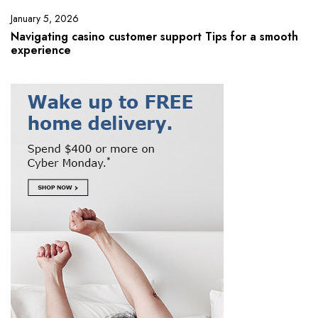
January 5, 2026
Navigating casino customer support Tips for a smooth
experience