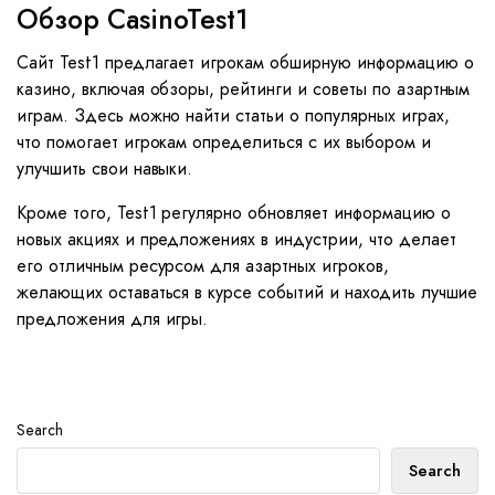
Обзор CasinoTest1
Сайт Test1 предлагает игрокам обширную информацию о
казино, включая обзоры, рейтинги и советы по азартным
играм. Здесь можно найти статьи о популярных играх,
что помогает игрокам определиться с их выбором и
улучшить свои навыки.
Кроме того, Test1 регулярно обновляет информацию о
новых акциях и предложениях в индустрии, что делает
его отличным ресурсом для азартных игроков,
желающих оставаться в курсе событий и находить лучшие
предложения для игры.
Search
Search