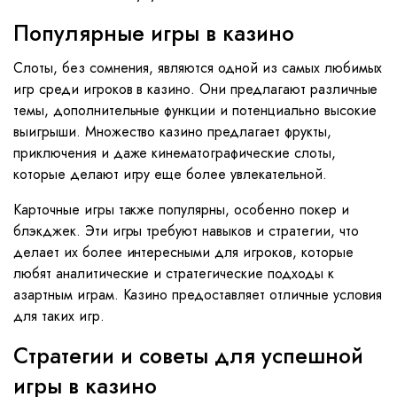
Популярные игры в казино
Слоты, без сомнения, являются одной из самых любимых
игр среди игроков в казино. Они предлагают различные
темы, дополнительные функции и потенциально высокие
выигрыши. Множество казино предлагает фрукты,
приключения и даже кинематографические слоты,
которые делают игру еще более увлекательной.
Карточные игры также популярны, особенно покер и
блэкджек. Эти игры требуют навыков и стратегии, что
делает их более интересными для игроков, которые
любят аналитические и стратегические подходы к
азартным играм. Казино предоставляет отличные условия
для таких игр.
Стратегии и советы для успешной
игры в казино