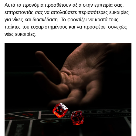
Αυτά τα προνόμια προσθέτουν αξία στην εμπειρία σας,
επιτρέποντάς σας να απολαύσετε περισσότερες ευκαιρίες
για νίκες και διασκέδαση. Το φροντίζει να κρατά τους
παίκτες του ευχαριστημένους και να προσφέρει συνεχώς
νέες ευκαιρίες.