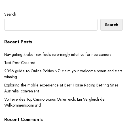
Search
Search
Recent Posts
Navigating 4rabet apk feels surprisingly intuitive for newcomers
Test Post Created
2026 guide to Online Pokies NZ: claim your welcome bonus and start
winning
Exploring the mobile experience at Best Horse Racing Betting Sites
Australia: convenient
Vorteile des Top Casino Bonus Österreich: Ein Vergleich der
Willkommensboni und
Recent Comments