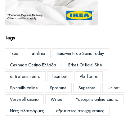
Tags
1xbet
athlima
Basswin Free Spins Today
Casinado Casino Ελλάδα
Efbet Official Site
entretenimiento
leon bet
Platforms
Spinmills online
Sportuna
Superbet
Unibet
Verywell casino
Winbet
Yoyospins online casino
Νέες πλατφόρμες
αξιοπιστες στοιχηματικες