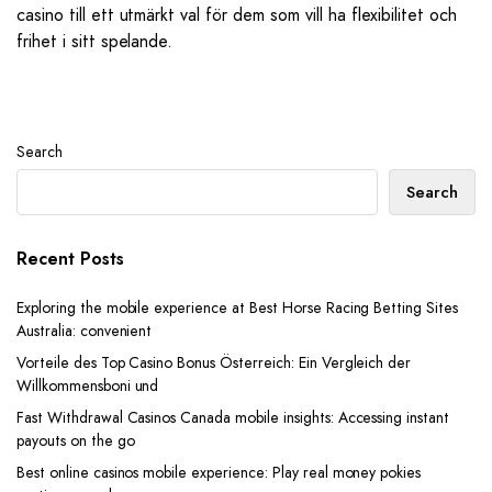
casino till ett utmärkt val för dem som vill ha flexibilitet och
frihet i sitt spelande.
Search
Search
Recent Posts
Exploring the mobile experience at Best Horse Racing Betting Sites
Australia: convenient
Vorteile des Top Casino Bonus Österreich: Ein Vergleich der
Willkommensboni und
Fast Withdrawal Casinos Canada mobile insights: Accessing instant
payouts on the go
Best online casinos mobile experience: Play real money pokies