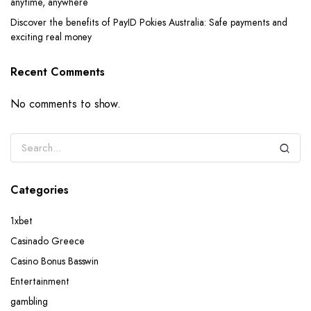
anytime, anywhere
Discover the benefits of PayID Pokies Australia: Safe payments and
exciting real money
Recent Comments
No comments to show.
Categories
1xbet
Casinado Greece
Casino Bonus Basswin
Entertainment
gambling