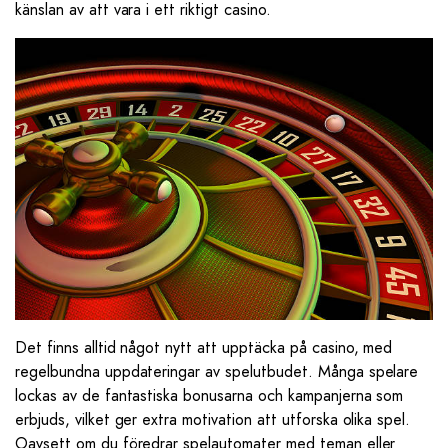
känslan av att vara i ett riktigt casino.
Det finns alltid något nytt att upptäcka på casino, med
regelbundna uppdateringar av spelutbudet. Många spelare
lockas av de fantastiska bonusarna och kampanjerna som
erbjuds, vilket ger extra motivation att utforska olika spel.
Oavsett om du föredrar spelautomater med teman eller