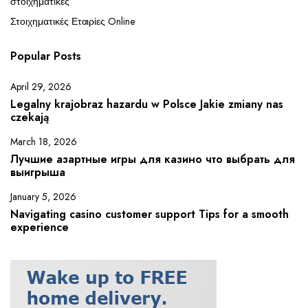
στοιχηματικες
Στοιχηματικές Εταιρίες Online
Popular Posts
April 29, 2026
Legalny krajobraz hazardu w Polsce Jakie zmiany nas
czekają
March 18, 2026
Лучшие азартные игры для казино что выбрать для
выигрыша
January 5, 2026
Navigating casino customer support Tips for a smooth
experience