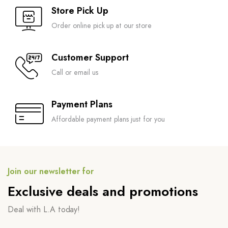
Store Pick Up
Order online pick up at our store
Customer Support
Call or email us
Payment Plans
Affordable payment plans just for you
Join our newsletter for
Exclusive deals and promotions
Deal with L.A today!