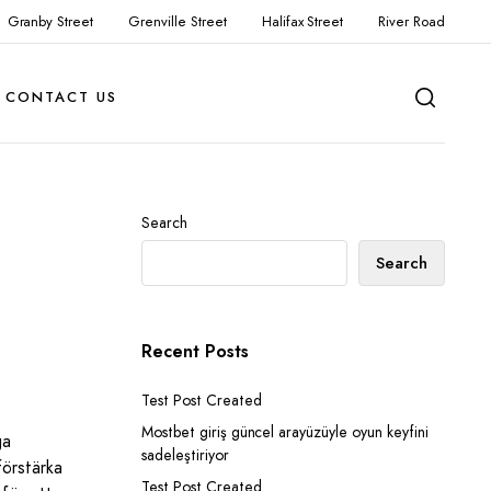
Granby Street
Grenville Street
Halifax Street
River Road
CONTACT US
Search
Search
Recent Posts
Test Post Created
Mostbet giriş güncel arayüzüyle oyun keyfini
ga
sadeleştiriyor
förstärka
Test Post Created