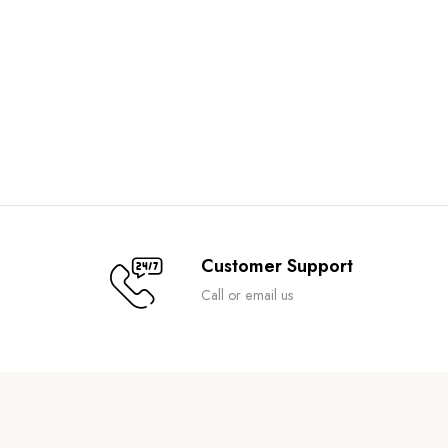
Customer Support
Call or email us