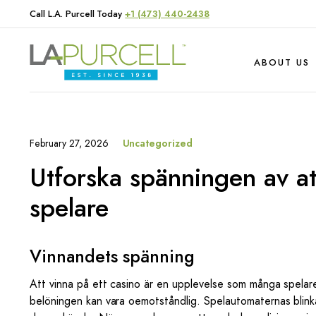
Call L.A. Purcell Today
+1 (473) 440-2438
ABOUT US
February 27, 2026
Uncategorized
Hardware
Produce
Utforska spänningen av at
Livestock
spelare
Vinnandets spänning
Att vinna på ett casino är en upplevelse som många spelare 
belöningen kan vara oemotståndlig. Spelautomaternas blinkan