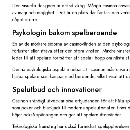
Den visuella designen är också viktig. Många casinon använ
av magi och möjlighet. Det är en plats där fantasi och verk
något större.
Psykologin bakom spelberoende
En av de mörkare sidorna av casinovärlden är den psykologis
förluster eller sträva efter den stora vinsten. Mindre vinster
leder till att spelare fortsätter att spela i hopp om nästa s
Denna psykologiska aspekt innebär att casinon måste vara
hjälpa spelare som kämpar med beroende, vilket visar att det
Spelutbud och innovationer
Casinon ständigt utvecklar sina erbjudanden för att hålla s
som poker och blackjack till moderna spelautomater, finns 
höjer också spänningen och gör att spelare återvänder.
Teknologiska framsteg har också förändrat spelupplevelsen. 