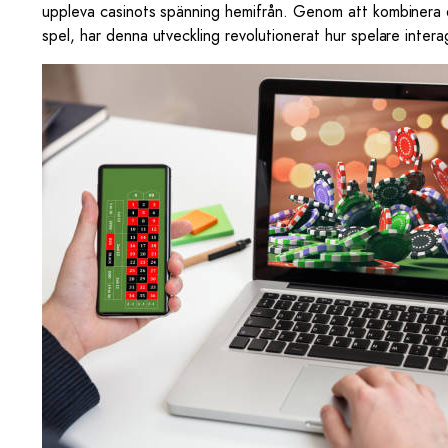
uppleva casinots spänning hemifrån. Genom att kombinera d
spel, har denna utveckling revolutionerat hur spelare inter