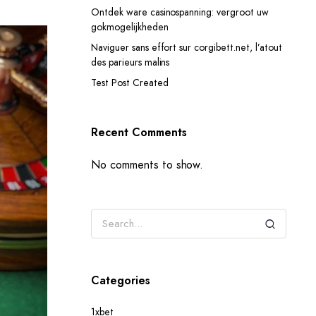
Ontdek ware casinospanning: vergroot uw
gokmogelijkheden
Naviguer sans effort sur corgibett.net, l’atout
des parieurs malins
Test Post Created
Recent Comments
No comments to show.
Categories
1xbet