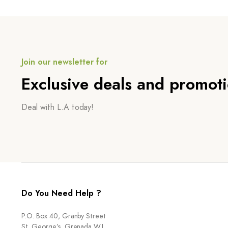
Join our newsletter for
Exclusive deals and promot
Deal with L.A today!
Do You Need Help ?
P.O. Box 40, Granby Street
St. George’s, Grenada W.I.