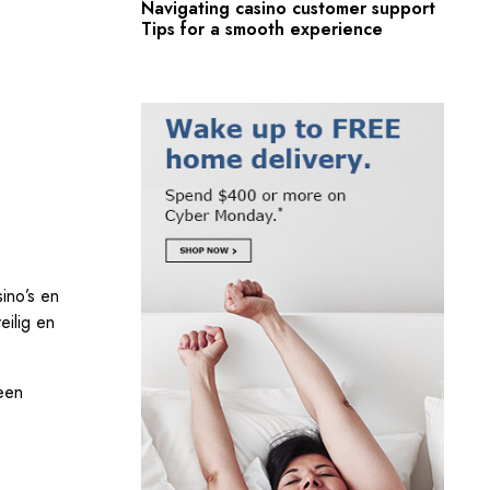
Navigating casino customer support
Tips for a smooth experience
ino’s en
eilig en
een