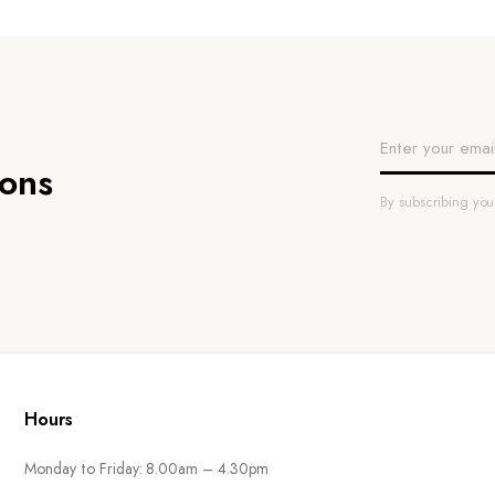
ions
By subscribing yo
Hours
Monday to Friday: 8.00am – 4.30pm