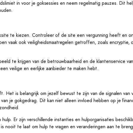
jdslimiet in voor je goksessies en neem regelmatig pauzes. Dit he
houden.
ksite te kiezen. Controleer of de site een vergunning heeft en o
n vaak ook veiligheidsmaatregelen getroffen, zoals encryptie, 
eeld te krijgen van de betrouwbaarheid en de klantenservice va
een veilige en eerlijke aanbieder te maken hebt.
. Het is belangrijk om jezelf bewust te zijn van de signalen van v
van je gokgedrag. Dit kan niet alleen invloed hebben op je financ
ezondheid.
 hulp. Er zijn verschillende instanties en hulporganisaties beschik
 nooit te laat om hulp te vragen en veranderingen aan te brenge