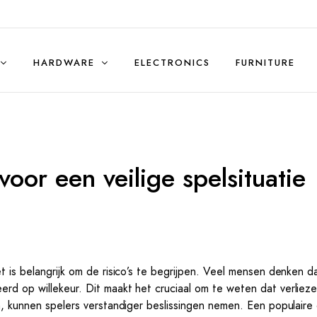
HARDWARE
ELECTRONICS
FURNITURE
Sales & Rentals (Residential)
oor een veilige spelsituatie
t is belangrijk om de risico’s te begrijpen. Veel mensen denken d
d op willekeur. Dit maakt het cruciaal om te weten dat verliezen
n, kunnen spelers verstandiger beslissingen nemen. Een populaire 