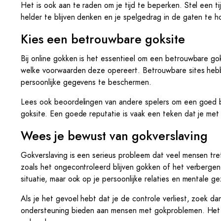
Het is ook aan te raden om je tijd te beperken. Stel een ti
helder te blijven denken en je spelgedrag in de gaten te 
Kies een betrouwbare goksite
Bij online gokken is het essentieel om een betrouwbare go
welke voorwaarden deze opereert. Betrouwbare sites hebbe
persoonlijke gegevens te beschermen.
Lees ook beoordelingen van andere spelers om een goed b
goksite. Een goede reputatie is vaak een teken dat je met 
Wees je bewust van gokverslaving
Gokverslaving is een serieus probleem dat veel mensen treft
zoals het ongecontroleerd blijven gokken of het verbergen 
situatie, maar ook op je persoonlijke relaties en mentale g
Als je het gevoel hebt dat je de controle verliest, zoek dan
ondersteuning bieden aan mensen met gokproblemen. Het is