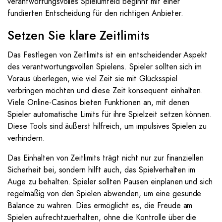
verantwortungsvolles Spielumfeld beginnt mit einer
fundierten Entscheidung für den richtigen Anbieter.
Setzen Sie klare Zeitlimits
Das Festlegen von Zeitlimits ist ein entscheidender Aspekt
des verantwortungsvollen Spielens. Spieler sollten sich im
Voraus überlegen, wie viel Zeit sie mit Glücksspiel
verbringen möchten und diese Zeit konsequent einhalten.
Viele Online-Casinos bieten Funktionen an, mit denen
Spieler automatische Limits für ihre Spielzeit setzen können.
Diese Tools sind äußerst hilfreich, um impulsives Spielen zu
verhindern.
Das Einhalten von Zeitlimits trägt nicht nur zur finanziellen
Sicherheit bei, sondern hilft auch, das Spielverhalten im
Auge zu behalten. Spieler sollten Pausen einplanen und sich
regelmäßig von den Spielen abwenden, um eine gesunde
Balance zu wahren. Dies ermöglicht es, die Freude am
Spielen aufrechtzuerhalten, ohne die Kontrolle über die