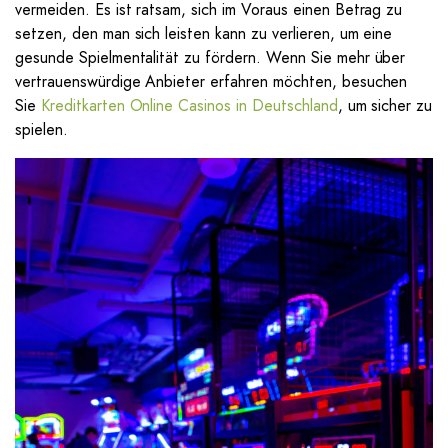
vermeiden. Es ist ratsam, sich im Voraus einen Betrag zu
setzen, den man sich leisten kann zu verlieren, um eine
gesunde Spielmentalität zu fördern. Wenn Sie mehr über
vertrauenswürdige Anbieter erfahren möchten, besuchen
Sie
Kreditkarten Online Casinos in Deutschland
, um sicher zu
spielen.