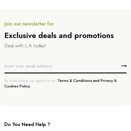
Join our newsletter for
Exclusive deals and promotions
Deal with L.A today!
By subscribing you agree to our
Terms & Conditions and Privacy &
Cookies Policy.
Do You Need Help ?