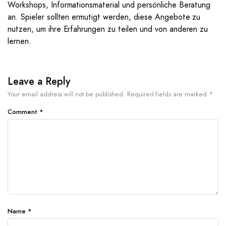
Workshops, Informationsmaterial und persönliche Beratung
an. Spieler sollten ermutigt werden, diese Angebote zu
nutzen, um ihre Erfahrungen zu teilen und von anderen zu
lernen.
Leave a Reply
Your email address will not be published.
Required fields are marked
*
Comment
*
Name
*