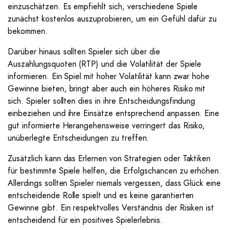
einzuschätzen. Es empfiehlt sich, verschiedene Spiele
zunächst kostenlos auszuprobieren, um ein Gefühl dafür zu
bekommen.
Darüber hinaus sollten Spieler sich über die
Auszahlungsquoten (RTP) und die Volatilität der Spiele
informieren. Ein Spiel mit hoher Volatilität kann zwar hohe
Gewinne bieten, bringt aber auch ein höheres Risiko mit
sich. Spieler sollten dies in ihre Entscheidungsfindung
einbeziehen und ihre Einsätze entsprechend anpassen. Eine
gut informierte Herangehensweise verringert das Risiko,
unüberlegte Entscheidungen zu treffen.
Zusätzlich kann das Erlernen von Strategien oder Taktiken
für bestimmte Spiele helfen, die Erfolgschancen zu erhöhen.
Allerdings sollten Spieler niemals vergessen, dass Glück eine
entscheidende Rolle spielt und es keine garantierten
Gewinne gibt. Ein respektvolles Verständnis der Risiken ist
entscheidend für ein positives Spielerlebnis.