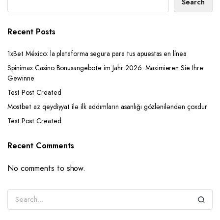
Search
Recent Posts
1xBet México: la plataforma segura para tus apuestas en línea
Spinimax Casino Bonusangebote im Jahr 2026: Maximieren Sie Ihre
Gewinne
Test Post Created
Mostbet az qeydiyyat ilə ilk addımların asanlığı gözləniləndən çoxdur
Test Post Created
Recent Comments
No comments to show.