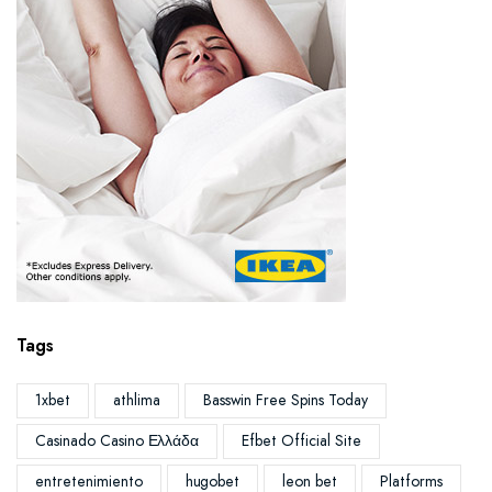
Tags
1xbet
athlima
Basswin Free Spins Today
Casinado Casino Ελλάδα
Efbet Official Site
entretenimiento
hugobet
leon bet
Platforms