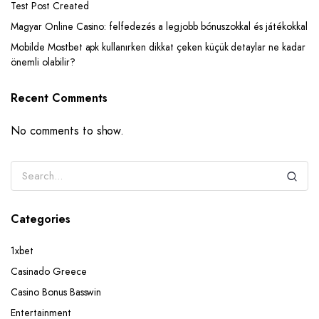
Test Post Created
Magyar Online Casino: felfedezés a legjobb bónuszokkal és játékokkal
Mobilde Mostbet apk kullanırken dikkat çeken küçük detaylar ne kadar
önemli olabilir?
Recent Comments
No comments to show.
Categories
1xbet
Casinado Greece
Casino Bonus Basswin
Entertainment