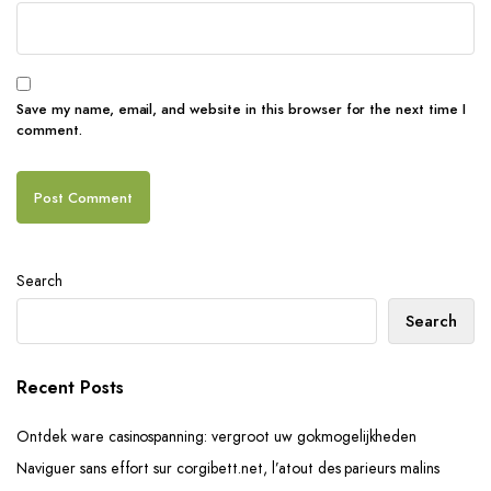
Save my name, email, and website in this browser for the next time I
comment.
Search
Search
Recent Posts
Ontdek ware casinospanning: vergroot uw gokmogelijkheden
Naviguer sans effort sur corgibett.net, l’atout des parieurs malins