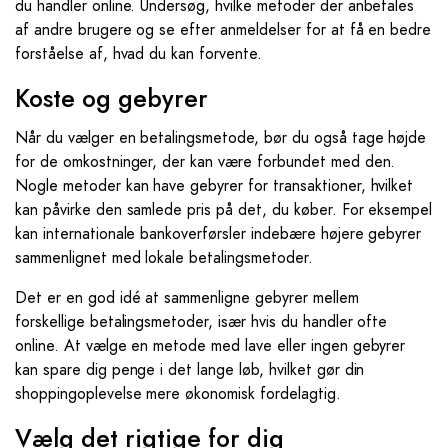
du handler online. Undersøg, hvilke metoder der anbefales
af andre brugere og se efter anmeldelser for at få en bedre
forståelse af, hvad du kan forvente.
Koste og gebyrer
Når du vælger en betalingsmetode, bør du også tage højde
for de omkostninger, der kan være forbundet med den.
Nogle metoder kan have gebyrer for transaktioner, hvilket
kan påvirke den samlede pris på det, du køber. For eksempel
kan internationale bankoverførsler indebære højere gebyrer
sammenlignet med lokale betalingsmetoder.
Det er en god idé at sammenligne gebyrer mellem
forskellige betalingsmetoder, især hvis du handler ofte
online. At vælge en metode med lave eller ingen gebyrer
kan spare dig penge i det lange løb, hvilket gør din
shoppingoplevelse mere økonomisk fordelagtig.
Vælg det rigtige for dig