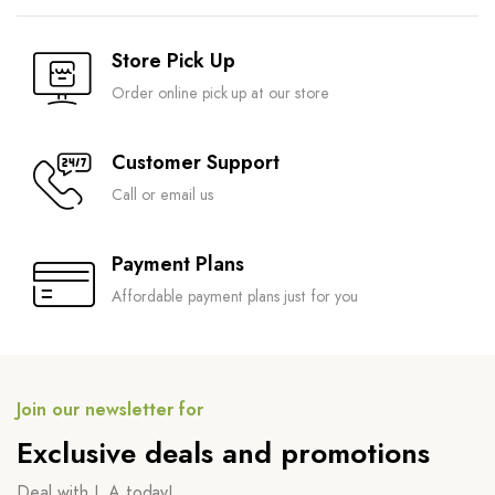
Store Pick Up
Order online pick up at our store
Customer Support
Call or email us
Payment Plans
Affordable payment plans just for you
Join our newsletter for
Exclusive deals and promotions
Deal with L.A today!