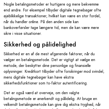
Nogle betalingsmetoder er hurtigere og mere bekvemme
end andre. For eksempel tilbyder digitale tegnebøger ofte
øjeblikkelige transaktioner, hvilket kan være en stor fordel,
når du handler online. På den anden side kan
bankoverførsler tage længere tid, men de kan være mere
sikre i visse situationer.
Sikkerhed og pålidelighed
Sikkerhed er en af de mest afgørende faktorer, når du
vælger en betalingsmetode. Det er vigtigt at vælge en
metode, der beskytter dine personlige og finansielle
oplysninger. Kreditkort tilbyder ofte forsikringer mod svindel,
mens digitale tegnebøger kan have ekstra
sikkerhedsfunktioner som to-faktor autentificering.
Det er også værd at overveje, om den valgte
betalingsmetode er anerkendt og pålidelig. At bruge en
velkendt betalingsmetode kan give dig ekstra tryghed, når