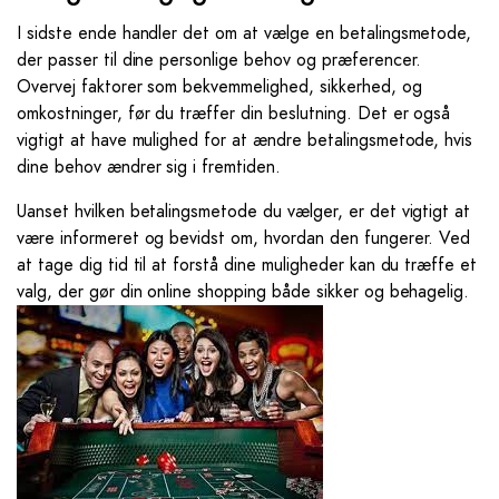
I sidste ende handler det om at vælge en betalingsmetode,
der passer til dine personlige behov og præferencer.
Overvej faktorer som bekvemmelighed, sikkerhed, og
omkostninger, før du træffer din beslutning. Det er også
vigtigt at have mulighed for at ændre betalingsmetode, hvis
dine behov ændrer sig i fremtiden.
Uanset hvilken betalingsmetode du vælger, er det vigtigt at
være informeret og bevidst om, hvordan den fungerer. Ved
at tage dig tid til at forstå dine muligheder kan du træffe et
valg, der gør din online shopping både sikker og behagelig.